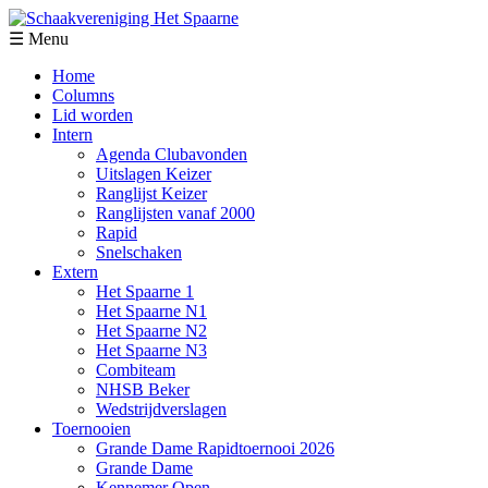
☰ Menu
Home
Columns
Lid worden
Intern
Agenda Clubavonden
Uitslagen Keizer
Ranglijst Keizer
Ranglijsten vanaf 2000
Rapid
Snelschaken
Extern
Het Spaarne 1
Het Spaarne N1
Het Spaarne N2
Het Spaarne N3
Combiteam
NHSB Beker
Wedstrijdverslagen
Toernooien
Grande Dame Rapidtoernooi 2026
Grande Dame
Kennemer Open