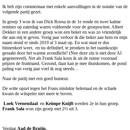
Ik heb zijn commentaar met enkele aanvullingen in de notatie van de
volgende partij gezet.
In groep 3 won ik van Dick Roosa in de 1e ronde en twee kalme
remises op zaterdag waren voldoende voor de groepswinst. Albert
Dekker in een andere groep won een beker en was zo vriendelijk
die aan mij te geven. Vorig jaar verloor ik die beker aan hem en mijn
naam stond er sinds 2019 al 3 maal op. En wat staat er dus
binnenkort weer, en nu definitief, te pronken in het raamkozijn
geraakt door het warme avondlicht? (Nee deze zin is niet door AI
gegenereerd). Net als Frank Sala koos ik uit de ruime voorraad
prijzen de fruitmand. Gezond, daar kan je mee thuiskomen, de pond
paling van vorig jaar voel ik nog steeds…
Naar de partij met een goed humeur.
De witte opzet tegen het Frans mislukte helemaal en de schade
kwam de witspeler niet meer te boven.
Loek Veenendaal
en
Keimpe Knijft
werden 2e in hun groep.
Frank Sala
won zijn groep met 2½ uit 3.
Verslag
Aad de Bruijn.