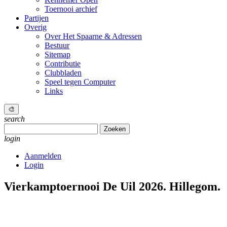
Toernooi archief
Partijen
Overig
Over Het Spaarne & Adressen
Bestuur
Sitemap
Contributie
Clubbladen
Speel tegen Computer
Links
🎨
search
Zoeken
naar:
login
Aanmelden
Login
Vierkamptoernooi De Uil 2026.
Hillegom.