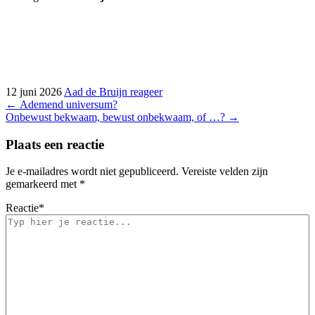
12 juni 2026
Aad de Bruijn
reageer
Bericht
←
Ademend universum?
Onbewust bekwaam, bewust onbekwaam, of …?
→
navigatie
Plaats een reactie
Je e-mailadres wordt niet gepubliceerd.
Vereiste velden zijn
gemarkeerd met
*
Reactie
*