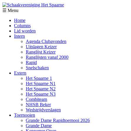
☰ Menu
Home
Columns
Lid worden
Intern
Agenda Clubavonden
Uitslagen Keizer
Ranglijst Keizer
Ranglijsten vanaf 2000
Rapid
Snelschaken
Extern
Het Spaarne 1
Het Spaarne N1
Het Spaarne N2
Het Spaarne N3
Combiteam
NHSB Beker
Wedstrijdverslagen
Toernooien
Grande Dame Rapidtoernooi 2026
Grande Dame
Kennemer Open