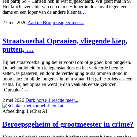
een partij So – Carlsen heb ik wat bijgeschaafd. Wit geeft mat in 9.
Het krachtsverschil van een dame + loper in de aanval tegen een
dame en een loper van de andere kleur is
…
27 mei 2026
Aad de Bruijn
reageer
meer...
Straatvoetbal
Opraaien, vliegende kiep,
putten, ....
Bij het straatvoetbal ging het er vooral om of je goed kon pingelen.
De behendigheid om je tegenstanders op het verkeerde been te
zetten, te passeren, en door de verdediging te slalommen stond in
hoog aanzien bij de jongetjes in mijn straat. Het gaf je zoiets als een
status. Bij het opraaien werd je dan vaak als eerste gekozen.
‘Opraaien’
…
2 mei 2026
Dark horse
1 reactie
meer...
Afbeelding: LeChat AI
Beroepsgeheim of grootmeester in crime?