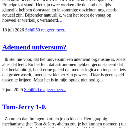
Principe tot stand. Het zijn twee werken die de tand des tijds
glansrijk hebben doorstaan en in sommige opzichten nog steeds
actueel zijn. Bijzonder natuurlijk, want het roept de vraag op
hoeveel er werkelijk veranderd
…
18 juli 2026
Schill50
reageer
meer...
Ademend universum?
Ik stel me voor, dat het universum een ademend organisme is, zoals
alles dat leeft. En het feit, dat astronomen hebben geconstateerd dat
het heelal uitdijt, heeft ertoe geleid dat men er logica op toepaste: iets
dat groter wordt, moet eerst kleiner zijn geweest. Daar is geen speld
tussen te krijgen. Maar het is in mijn optiek niet nodig
…
7 juni 2026
Schill50
reageer
meer...
Tom-Jerry 1-0.
Zo nu en dan brengen partijen je op ideeën. Een grappig
mechanisme (het Tom & Jerry-thema zou je het kunnen noemen ) uit