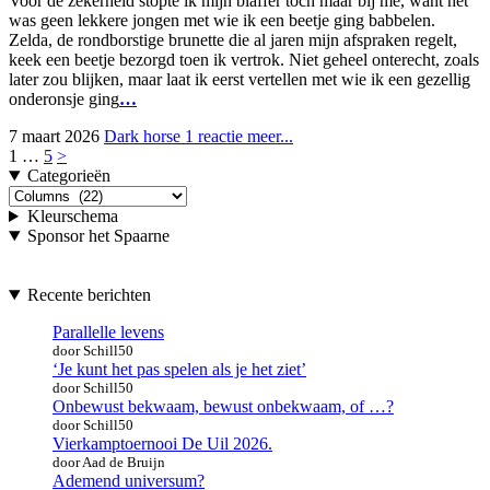
Voor de zekerheid stopte ik mijn blaffer toch maar bij me, want het
was geen lekkere jongen met wie ik een beetje ging babbelen.
Zelda, de rondborstige brunette die al jaren mijn afspraken regelt,
keek een beetje bezorgd toen ik vertrok. Niet geheel onterecht, zoals
later zou blijken, maar laat ik eerst vertellen met wie ik een gezellig
onderonsje ging
…
7 maart 2026
Dark horse
1 reactie
meer...
Posts
1
…
5
>
Categorieën
navigatie
Categorieën
Kleurschema
Sponsor het Spaarne
Recente berichten
Parallelle levens
door Schill50
‘Je kunt het pas spelen als je het ziet’
door Schill50
Onbewust bekwaam, bewust onbekwaam, of …?
door Schill50
Vierkamptoernooi De Uil 2026.
door Aad de Bruijn
Ademend universum?