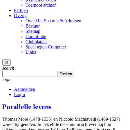
Toernooi archief
Partijen
Overig
Over Het Spaarne & Adressen
Bestuur
Sitemap
Contributie
Clubbladen
Speel tegen Computer
Links
🎨
search
Zoeken
naar:
login
Aanmelden
Login
Parallelle levens
Thomas More (1478-1535) en Niccolo Machiavelli (1469-1527)
waren tijdgenoten. In hetzelfde decennium schreven zij hun
bekendste werken: tussen 1510 en 1520 kwamen Utopia en Il