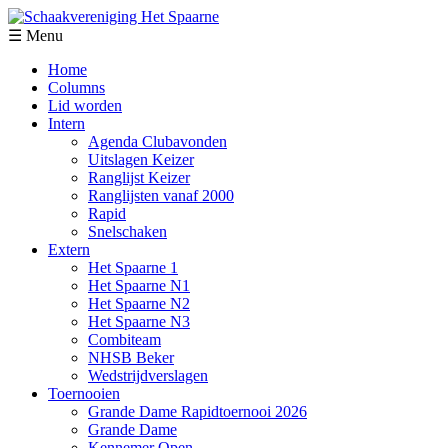
☰ Menu
Home
Columns
Lid worden
Intern
Agenda Clubavonden
Uitslagen Keizer
Ranglijst Keizer
Ranglijsten vanaf 2000
Rapid
Snelschaken
Extern
Het Spaarne 1
Het Spaarne N1
Het Spaarne N2
Het Spaarne N3
Combiteam
NHSB Beker
Wedstrijdverslagen
Toernooien
Grande Dame Rapidtoernooi 2026
Grande Dame
Kennemer Open