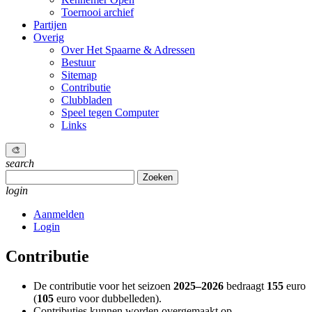
Toernooi archief
Partijen
Overig
Over Het Spaarne & Adressen
Bestuur
Sitemap
Contributie
Clubbladen
Speel tegen Computer
Links
🎨
search
Zoeken
naar:
login
Aanmelden
Login
Contributie
De contributie voor het seizoen
2025
–
2026
bedraagt
155
euro
(
105
euro voor dubbelleden).
Contributies kunnen worden overgemaakt op