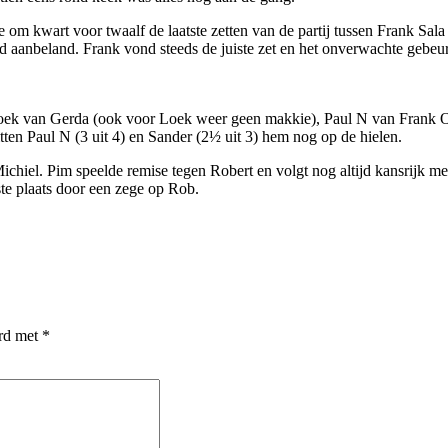
 om kwart voor twaalf de laatste zetten van de partij tussen Frank Sal
od aanbeland. Frank vond steeds de juiste zet en het onverwachte gebeu
 Loek van Gerda (ook voor Loek weer geen makkie), Paul N van Frank 
itten Paul N (3 uit 4) en Sander (2½ uit 3) hem nog op de hielen.
Michiel. Pim speelde remise tegen Robert en volgt nog altijd kansrijk
ste plaats door een zege op Rob.
erd met
*