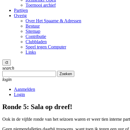
Toernooi archief
Partijen
Overig
Over Het Spaarne & Adressen
Bestuur
Sitemap
Contributie
Clubbladen
Speel tegen Computer
Links
🎨
search
Zoeken
naar:
login
Aanmelden
Login
Ronde 5: Sala op dreef!
Ook in de vijfde ronde van het seizoen waren er weer tien interne p
Geen niemendalletjes daarbij trouwens, want toen ik tegen een uur of