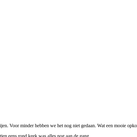
artijen. Voor minder hebben we het nog niet gedaan. Wat een mooie opko
 tien eens rond keek was alles nog aan de gang.