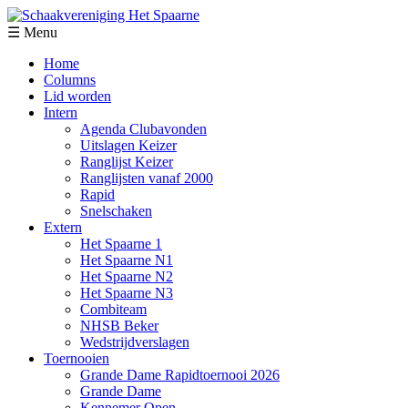
☰ Menu
Home
Columns
Lid worden
Intern
Agenda Clubavonden
Uitslagen Keizer
Ranglijst Keizer
Ranglijsten vanaf 2000
Rapid
Snelschaken
Extern
Het Spaarne 1
Het Spaarne N1
Het Spaarne N2
Het Spaarne N3
Combiteam
NHSB Beker
Wedstrijdverslagen
Toernooien
Grande Dame Rapidtoernooi 2026
Grande Dame
Kennemer Open