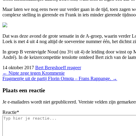
Maar laten we nog eens twee uur verder gaan in de tijd, toen zagen we
complexe stelling in gierende en Frank in iets minder gierende tijdno
Dat was deze avond de grote sensatie in de A-groep, waarin verder
Loek is met 4 uit 4 nog altijd de soevereine nummer één, het dichtst z
In groep B verstevigde Noud (nu 3½ uit 4) de leiding door winst op 
André). In de keizercompetitie tenslotte ontdeed Bert zich van de laat
14 oktober 2017
Bert Bergshoeff
reageer
Bericht
←
Nipte zege tegen Krommenie
Fragmentje uit de partij Florin Omota – Frans Rappange.
→
navigatie
Plaats een reactie
Je e-mailadres wordt niet gepubliceerd.
Vereiste velden zijn gemarke
Reactie
*