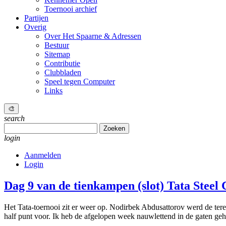
Toernooi archief
Partijen
Overig
Over Het Spaarne & Adressen
Bestuur
Sitemap
Contributie
Clubbladen
Speel tegen Computer
Links
🎨
search
Zoeken
naar:
login
Aanmelden
Login
Dag 9 van de tienkampen (slot)
Tata Steel
Het Tata-toernooi zit er weer op. Nodirbek Abdusattorov werd de te
half punt voor. Ik heb de afgelopen week nauwlettend in de gaten ge