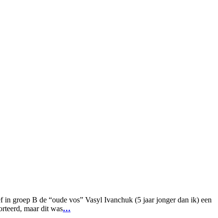
 in groep B de “oude vos” Vasyl Ivanchuk (5 jaar jonger dan ik) een
rteerd, maar dit was
…