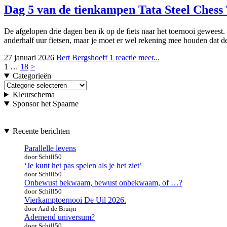
Dag 5 van de tienkampen
Tata Steel Ches
De afgelopen drie dagen ben ik op de fiets naar het toernooi geweest.
anderhalf uur fietsen, maar je moet er wel rekening mee houden dat 
27 januari 2026
Bert Bergshoeff
1 reactie
meer...
Posts
1
…
18
>
Categorieën
navigatie
Categorieën
Kleurschema
Sponsor het Spaarne
Recente berichten
Parallelle levens
door Schill50
‘Je kunt het pas spelen als je het ziet’
door Schill50
Onbewust bekwaam, bewust onbekwaam, of …?
door Schill50
Vierkamptoernooi De Uil 2026.
door Aad de Bruijn
Ademend universum?
door Schill50