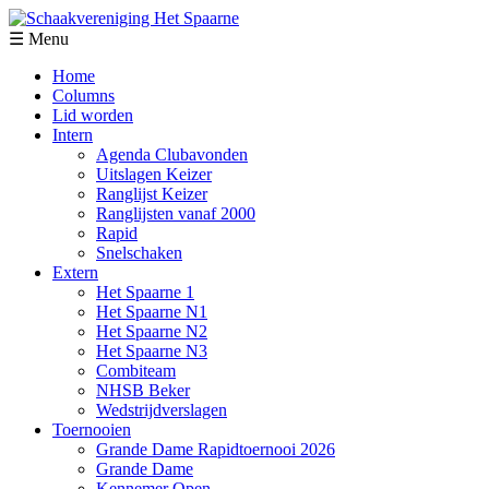
☰ Menu
Home
Columns
Lid worden
Intern
Agenda Clubavonden
Uitslagen Keizer
Ranglijst Keizer
Ranglijsten vanaf 2000
Rapid
Snelschaken
Extern
Het Spaarne 1
Het Spaarne N1
Het Spaarne N2
Het Spaarne N3
Combiteam
NHSB Beker
Wedstrijdverslagen
Toernooien
Grande Dame Rapidtoernooi 2026
Grande Dame
Kennemer Open