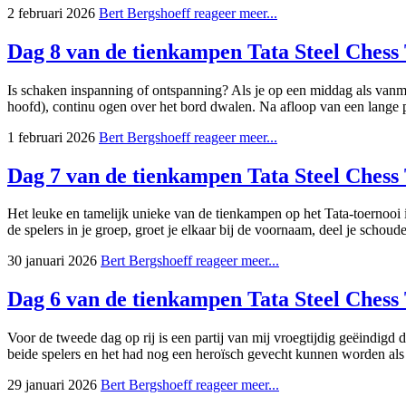
2 februari 2026
Bert Bergshoeff
reageer
meer...
Dag 8 van de tienkampen
Tata Steel Ches
Is schaken inspanning of ontspanning? Als je op een middag als vanmi
hoofd), continu ogen over het bord dwalen. Na afloop van een lange p
1 februari 2026
Bert Bergshoeff
reageer
meer...
Dag 7 van de tienkampen
Tata Steel Ches
Het leuke en tamelijk unieke van de tienkampen op het Tata-toernooi is
de spelers in je groep, groet je elkaar bij de voornaam, deel je schoude
30 januari 2026
Bert Bergshoeff
reageer
meer...
Dag 6 van de tienkampen
Tata Steel Ches
Voor de tweede dag op rij is een partij van mij vroegtijdig geëindig
beide spelers en het had nog een heroïsch gevecht kunnen worden als 
29 januari 2026
Bert Bergshoeff
reageer
meer...