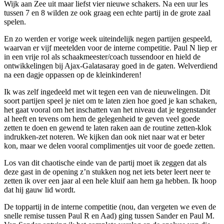
Wijk aan Zee uit maar liefst vier nieuwe schakers. Na een uur les
tussen 7 en 8 wilden ze ook graag een echte partij in de grote zaal
spelen.
En zo werden er vorige week uiteindelijk negen partijen gespeeld,
waarvan er vijf meetelden voor de interne competitie. Paul N liep er
in een vrije rol als schaakmeester/coach tussendoor en hield de
ontwikkelingen bij Ajax-Galatasaray goed in de gaten. Welverdiend
na een dagje oppassen op de kleinkinderen!
Ik was zelf ingedeeld met wit tegen een van de nieuwelingen. Dit
soort partijen speel je niet om te laten zien hoe goed je kan schaken,
het gaat vooral om het inschatten van het niveau dat je tegenstander
al heeft en tevens om hem de gelegenheid te geven veel goede
zetten te doen en gewend te laten raken aan de routine zetten-klok
indrukken-zet noteren. We kijken dan ook niet naar wat er beter
kon, maar we delen vooral complimentjes uit voor de goede zetten.
Los van dit chaotische einde van de partij moet ik zeggen dat als
deze gast in de opening z’n stukken nog net iets beter leert neer te
zetten ik over een jaar al een hele kluif aan hem ga hebben. Ik hoop
dat hij gauw lid wordt.
De toppartij in de interne competitie (nou, dan vergeten we even de
snelle remise tussen Paul R en Aad) ging tussen Sander en Paul M.