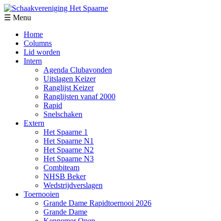
☰ Menu
Home
Columns
Lid worden
Intern
Agenda Clubavonden
Uitslagen Keizer
Ranglijst Keizer
Ranglijsten vanaf 2000
Rapid
Snelschaken
Extern
Het Spaarne 1
Het Spaarne N1
Het Spaarne N2
Het Spaarne N3
Combiteam
NHSB Beker
Wedstrijdverslagen
Toernooien
Grande Dame Rapidtoernooi 2026
Grande Dame
Kennemer Open