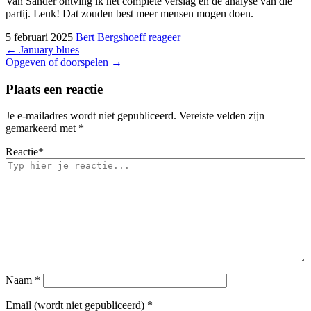
Van Sander ontving ik het complete verslag en de analyse van die
partij. Leuk! Dat zouden best meer mensen mogen doen.
5 februari 2025
Bert Bergshoeff
reageer
Bericht
←
January blues
Opgeven of doorspelen
→
navigatie
Plaats een reactie
Je e-mailadres wordt niet gepubliceerd.
Vereiste velden zijn
gemarkeerd met
*
Reactie
*
Naam
*
Email (wordt niet gepubliceerd)
*