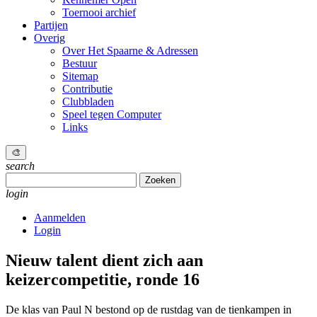
Toernooi archief
Partijen
Overig
Over Het Spaarne & Adressen
Bestuur
Sitemap
Contributie
Clubbladen
Speel tegen Computer
Links
🎨
search
Zoeken
naar:
login
Aanmelden
Login
Nieuw talent dient zich aan
keizercompetitie, ronde 16
De klas van Paul N bestond op de rustdag van de tienkampen in