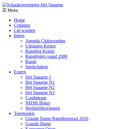
☰ Menu
Home
Columns
Lid worden
Intern
Agenda Clubavonden
Uitslagen Keizer
Ranglijst Keizer
Ranglijsten vanaf 2000
Rapid
Snelschaken
Extern
Het Spaarne 1
Het Spaarne N1
Het Spaarne N2
Het Spaarne N3
Combiteam
NHSB Beker
Wedstrijdverslagen
Toernooien
Grande Dame Rapidtoernooi 2026
Grande Dame
Kennemer Open