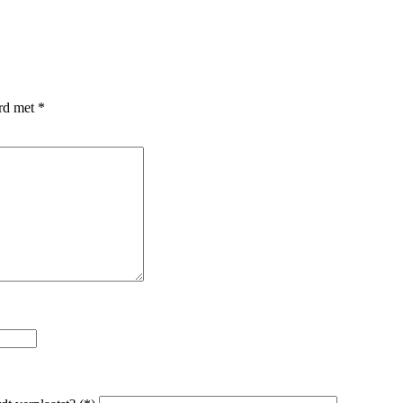
erd met
*