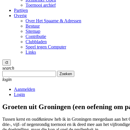
Toernooi archief
Partijen
Overig
Over Het Spaarne & Adressen
Bestuur
Sitemap
Contributie
Clubbladen
Speel tegen Computer
Links
🎨
search
Zoeken
naar:
login
Aanmelden
Login
Groeten uit Groningen
(een oefening om p
Tussen kerst en oud&nieuw heb ik in Groningen meegedaan aan het Ches
drie-, vijf- of negenrondig toernooi en ik deed mee aan het vijfrondi
de doelstelling, maar die kon al snel de prullenbak in.