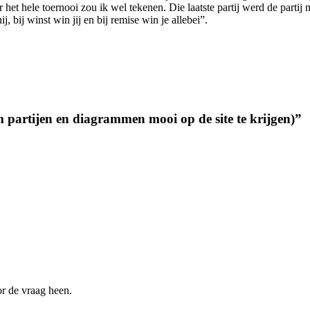
er het hele toernooi zou ik wel tekenen. Die laatste partij werd de part
j, bij winst win jij en bij remise win je allebei”.
m partijen en diagrammen mooi op de site te krijgen)
”
or de vraag heen.