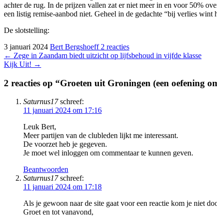
achter de rug. In de prijzen vallen zat er niet meer in en voor 50% ov
een listig remise-aanbod niet. Geheel in de gedachte “bij verlies wint hi
De slotstelling:
3 januari 2024
Bert Bergshoeff
2 reacties
Bericht
←
Zege in Zaandam biedt uitzicht op lijfsbehoud in vijfde klasse
Kijk Uit!
→
navigatie
2 reacties op “Groeten uit Groningen
(een oefening o
Saturnus17
schreef:
11 januari 2024 om 17:16
Leuk Bert,
Meer partijen van de clubleden lijkt me interessant.
De voorzet heb je gegeven.
Je moet wel inloggen om commentaar te kunnen geven.
Beantwoorden
Saturnus17
schreef:
11 januari 2024 om 17:18
Als je gewoon naar de site gaat voor een reactie kom je niet do
Groet en tot vanavond,