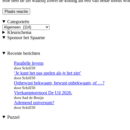
Hoe heet de zet waarbij zowel de koning als een van beide torens word
Categorieën
Categorieën
Kleurschema
Sponsor het Spaarne
Recente berichten
Parallelle levens
door Schill50
‘Je kunt het pas spelen als je het ziet’
door Schill50
Onbewust bekwaam, bewust onbekwaam, of …?
door Schill50
Vierkamptoernooi De Uil 2026.
door Aad de Bruijn
Ademend universum?
door Schill50
Puzzel