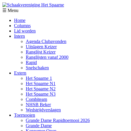
☰ Menu
Home
Columns
Lid worden
Intern
Agenda Clubavonden
Uitslagen Keizer
Ranglijst Keizer
Ranglijsten vanaf 2000
Rapid
Snelschaken
Extern
Het Spaarne 1
Het Spaarne N1
Het Spaarne N2
Het Spaarne N3
Combiteam
NHSB Beker
Wedstrijdverslagen
Toernooien
Grande Dame Rapidtoernooi 2026
Grande Dame
Kennemer Open