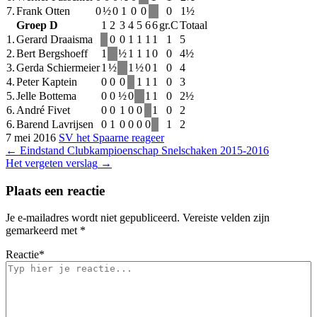
7.
Frank Otten
0
½
0
1
0
0
0
1½
Groep D
1
2
3
4
5
6
6
gr.C
Totaal
1.
Gerard Draaisma
0
0
1
1
1
1
1
5
2.
Bert Bergshoeff
1
½
1
1
1
0
0
4½
3.
Gerda Schiermeier
1
½
1
½
0
1
0
4
4.
Peter Kaptein
0
0
0
1
1
1
0
3
5.
Jelle Bottema
0
0
½
0
1
1
0
2½
6.
André Fivet
0
0
1
0
0
1
0
2
6.
Barend Lavrijsen
0
1
0
0
0
0
1
2
7 mei 2016
SV het Spaarne
reageer
Bericht
←
Eindstand Clubkampioenschap Snelschaken 2015-2016
Het vergeten verslag
→
navigatie
Plaats een reactie
Je e-mailadres wordt niet gepubliceerd.
Vereiste velden zijn
gemarkeerd met
*
Reactie
*