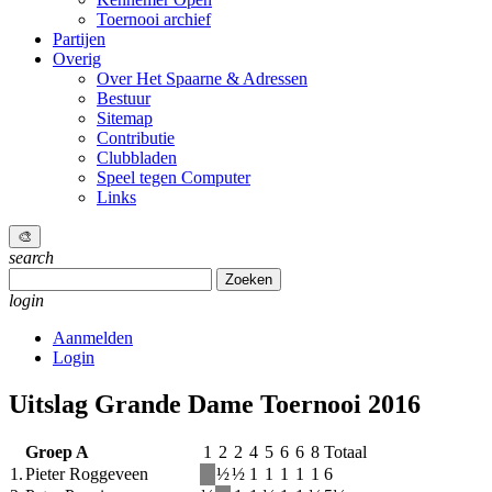
Toernooi archief
Partijen
Overig
Over Het Spaarne & Adressen
Bestuur
Sitemap
Contributie
Clubbladen
Speel tegen Computer
Links
🎨
search
Zoeken
naar:
login
Aanmelden
Login
Uitslag Grande Dame Toernooi 2016
Groep A
1
2
2
4
5
6
6
8
Totaal
1.
Pieter Roggeveen
½
½
1
1
1
1
1
6