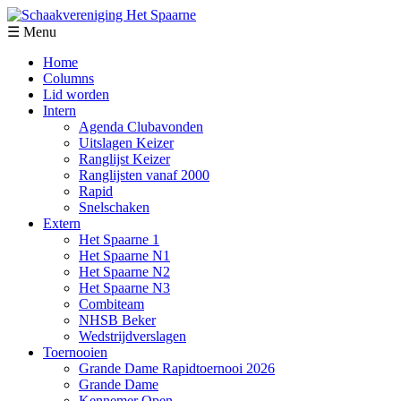
☰ Menu
Home
Columns
Lid worden
Intern
Agenda Clubavonden
Uitslagen Keizer
Ranglijst Keizer
Ranglijsten vanaf 2000
Rapid
Snelschaken
Extern
Het Spaarne 1
Het Spaarne N1
Het Spaarne N2
Het Spaarne N3
Combiteam
NHSB Beker
Wedstrijdverslagen
Toernooien
Grande Dame Rapidtoernooi 2026
Grande Dame
Kennemer Open