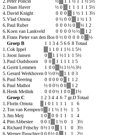
2.
Peter Poncin
½
1
1
½
1
1
½
5½
2.
Daan Haver
½
0
1
1
1
1
1
5½
4.
David Knight
0
0
0
1
½
1
1
3½
5.
Vlad Omota
0
½
0
0
1
½
1
3
6.
Paul Ruber
0
0
0
½
0
½
1
2
6.
Koen van Lankveld
0
0
0
0
½
½
1
2
8.
Frans Pieter van den Bos
0
½
0
0
0
0
0
½
Groep B
1
1
3
4
5
6
6
8
Totaal
1.
Cok Ippel
1
1
0
1
1
½
1
5½
1.
Joost Jansen
0
1
1
½
1
1
1
5½
3.
Paul Oudshoorn
0
0
1
1
1
1
1
5
4.
Gerrit Lemmen
1
0
0
½
1
½
½
3½
5.
Gerard Werkhoven
0
½
0
½
1
1
0
3
6.
Paul Neering
0
0
0
0
0
1
1
2
6.
Paul Mathot
½
0
0
½
0
0
1
2
8.
Henk Meilink
0
0
0
½
1
0
0
1½
Groep C
1
2
3
4
4
6
7
gr.D
Totaal
1.
Florin Omota
1
0
1
1
1
1
1
6
2.
Ton van Kempen
0
1
1
½
1
½
1
5
3.
Jim Meij
1
0
0
0
1
1
1
4
4.
Pim Abbestee
0
0
1
1
½
0
1
3½
4.
Richard Fritschy
0
½
1
0
1
1
0
3½
6.
Werner Passchier
0
0
0
½
0
1
1
2½