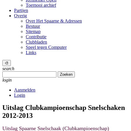
Toernooi archief
Partijen
Overig
Over Het Spaarne & Adressen
Bestuur
Sitemap
Contributie
Clubbladen
Speel tegen Computer
Links
🎨
search
Zoeken
naar:
login
Aanmelden
Login
Uitslag Clubkampioenschap Snelschaken
2012-2013
Uitslag Spaarne Snelschaak (Clubkampioenschap)