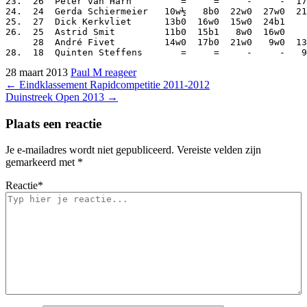
23.  26  Peter van Harn         =     =     -     -  17
24.  24  Gerda Schiermeier   10w½   8b0  22w0  27w0  21
25.  27  Dick Kerkvliet      13b0  16w0  15w0  24b1    
26.  25  Astrid Smit         11b0  15b1   8w0  16w0    
     28  André Fivet         14w0  17b0  21w0   9w0  13
28 maart 2013
Paul M
reageer
Bericht
←
Eindklassement Rapidcompetitie 2011-2012
Duinstreek Open 2013
→
navigatie
Plaats een reactie
Je e-mailadres wordt niet gepubliceerd.
Vereiste velden zijn
gemarkeerd met
*
Reactie
*