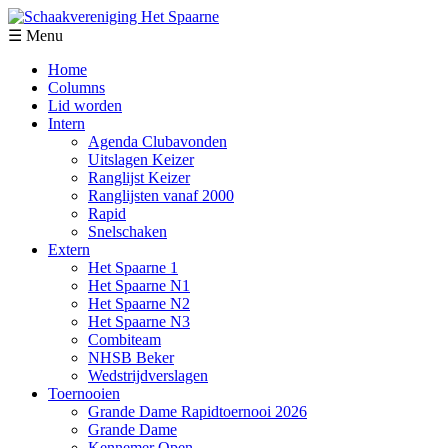
☰ Menu
Home
Columns
Lid worden
Intern
Agenda Clubavonden
Uitslagen Keizer
Ranglijst Keizer
Ranglijsten vanaf 2000
Rapid
Snelschaken
Extern
Het Spaarne 1
Het Spaarne N1
Het Spaarne N2
Het Spaarne N3
Combiteam
NHSB Beker
Wedstrijdverslagen
Toernooien
Grande Dame Rapidtoernooi 2026
Grande Dame
Kennemer Open