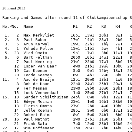
28 maart 2013
Ranking and Games after round 11 of Clubkampioenschap S
No.PNo.  Name                 R1    R2    R3    R4    R
-------------------------------------------------------
 1.   2  Max Kerkvliet       16b1  13w1  20b1   3w1   1
 2.   3  Paul Ruber          17w1  14b1  23w1   2b0   5
 3.   5  Arun Karwal         19w1  22b1   1b½   7w1   3
 4.   1  Yehuda Pelter       15w1  11b1   5w½   4b1   2
 5.  23  Vlad Omota           9b1   7w1   3b0  11w1  19
 6.   6  Bart Feltman        20b0  10b1  14w1  22w1   8
      7  Paul Neering        21w1  23b0  17w1   5b0  15
     12  Esper van Baar       4w0  21b1  19w½  10b0  20
     19  Cas Koeman           5b0   9w1  12b½  13w1  23
     20  Feddo Koeman         6w1   4b1   2w0   8b0  12
11.   4  Aad de Bruijn       12b1  20w0  13b1   1w0  16
      8  Rob de Haan         22b0  24w1  25b1  20w1   6
      9  Fer Mesman          23w0  19b0  10w0  28b1  18
     15  Loek Veenendaal      1b0  25w0  27b1  21w1   7
15.  10  Sander Schilthuizen 24b½   6w0   9b1  12w1  11
     11  Edwyn Mesman        25w1   1w0  16b1  23b0  10
     13  Florin Omota        27w1   2b0   4w0  19b0  28
     14  Jelle Koeman        28b1   3w0   6b0  17w1  22
     22  Robert Balm          8w1   5w0  24b1   6b0  14
20.  16  Paul Mathot          2w0  27b1  11w0  25b1   4
     21  Frank Sala           7b0  12w0  28b1  15b0  24
22.  17  Wim Hoffenaar        3b0  28w1   7b0  14b0  26