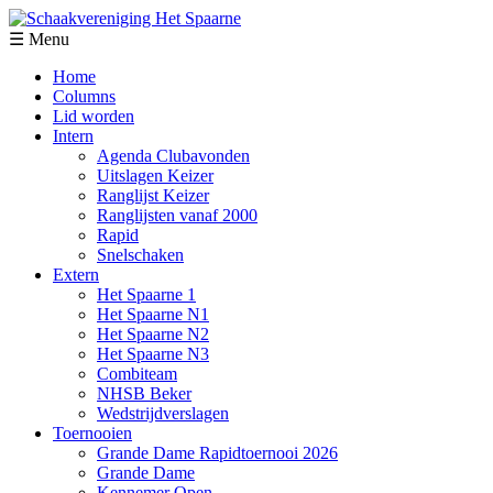
☰ Menu
Home
Columns
Lid worden
Intern
Agenda Clubavonden
Uitslagen Keizer
Ranglijst Keizer
Ranglijsten vanaf 2000
Rapid
Snelschaken
Extern
Het Spaarne 1
Het Spaarne N1
Het Spaarne N2
Het Spaarne N3
Combiteam
NHSB Beker
Wedstrijdverslagen
Toernooien
Grande Dame Rapidtoernooi 2026
Grande Dame
Kennemer Open