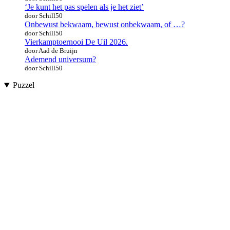
‘Je kunt het pas spelen als je het ziet’
door Schill50
Onbewust bekwaam, bewust onbekwaam, of …?
door Schill50
Vierkamptoernooi De Uil 2026.
door Aad de Bruijn
Ademend universum?
door Schill50
Puzzel