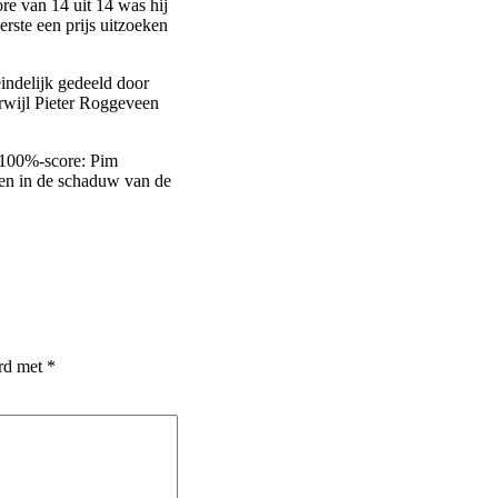
ore van 14 uit 14 was hij
rste een prijs uitzoeken
eindelijk gedeeld door
erwijl Pieter Roggeveen
 100%-score: Pim
den in de schaduw van de
erd met
*