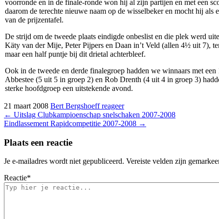
voorronde en in de finale-ronde won hij al zijn partijen en met een sc
daarom de terechte nieuwe naam op de wisselbeker en mocht hij als ee
van de prijzentafel.
De strijd om de tweede plaats eindigde onbeslist en die plek werd uit
Käty van der Mije, Peter Pijpers en Daan in’t Veld (allen 4½ uit 7), t
maar een half puntje bij dit drietal achterbleef.
Ook in de tweede en derde finalegroep hadden we winnaars met een
Abbestee (5 uit 5 in groep 2) en Rob Drenth (4 uit 4 in groep 3) had
sterke hoofdgroep een uitstekende avond.
21 maart 2008
Bert Bergshoeff
reageer
Bericht
←
Uitslag Clubkampioenschap snelschaken 2007-2008
Eindlassement Rapidcompetitie 2007-2008
→
navigatie
Plaats een reactie
Je e-mailadres wordt niet gepubliceerd.
Vereiste velden zijn gemarke
Reactie
*