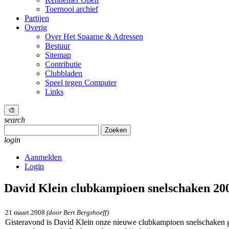
Toernooi archief
Partijen
Overig
Over Het Spaarne & Adressen
Bestuur
Sitemap
Contributie
Clubbladen
Speel tegen Computer
Links
🎨
search
Zoeken
naar:
login
Aanmelden
Login
David Klein clubkampioen snelschaken 20
21 maart 2008
(door Bert Bergshoeff)
Gisteravond is David Klein onze nieuwe clubkampioen snelschaken 