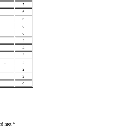
7
6
6
6
6
4
4
3
1
3
2
2
0
erd met
*