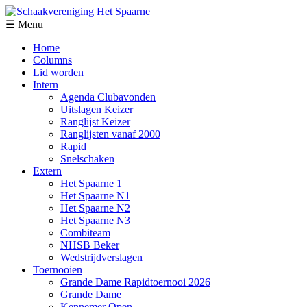
☰ Menu
Home
Columns
Lid worden
Intern
Agenda Clubavonden
Uitslagen Keizer
Ranglijst Keizer
Ranglijsten vanaf 2000
Rapid
Snelschaken
Extern
Het Spaarne 1
Het Spaarne N1
Het Spaarne N2
Het Spaarne N3
Combiteam
NHSB Beker
Wedstrijdverslagen
Toernooien
Grande Dame Rapidtoernooi 2026
Grande Dame
Kennemer Open