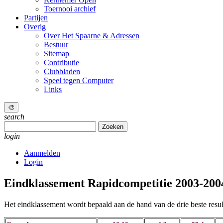
Toernooi archief
Partijen
Overig
Over Het Spaarne & Adressen
Bestuur
Sitemap
Contributie
Clubbladen
Speel tegen Computer
Links
🎨
search
Zoeken
naar:
login
Aanmelden
Login
Eindklassement Rapidcompetitie 2003-200
Het eindklassement wordt bepaald aan de hand van de drie beste resul