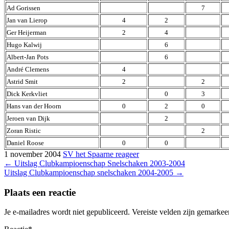
Ad Gorissen
7
Jan van Lierop
4
2
Ger Heijerman
2
4
Hugo Kalwij
6
Albert-Jan Pots
6
André Clemens
4
Astrid Smit
2
2
Dick Kerkvliet
0
3
Hans van der Hoorn
0
2
0
Jeroen van Dijk
2
Zoran Ristic
2
Daniel Roose
0
0
1 november 2004
SV het Spaarne
reageer
Bericht
←
Uitslag Clubkampioenschap Snelschaken 2003-2004
Uitslag Clubkampioenschap snelschaken 2004-2005
→
navigatie
Plaats een reactie
Je e-mailadres wordt niet gepubliceerd.
Vereiste velden zijn gemarke