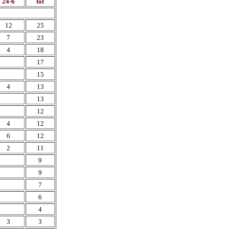
24-6
tot
12
25
7
23
4
18
17
15
4
13
13
12
4
12
6
12
2
11
9
9
7
6
4
3
3