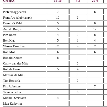
Groep A
16-10
4-3
29-4
Pieter Roggeveen
7
6
Frans Arp (clubkamp.)
10
6
Daan in’t Veld
5
9
Aad de Bruijn
5
12
Pim Beers
4
3
8
Bert Krab
5
1
4
Werner Passchier
2
4
7
Rob Mol
6
6
Ronald Keizer
8
Cathy van der Mije
6
Rob de Haan
5
4
Mariska de Mie
9
Tim Roosink
9
Pim Abbestee
7
Yehuda Pelter
6
Michiel Smissaert
4
Max Kerkvliet