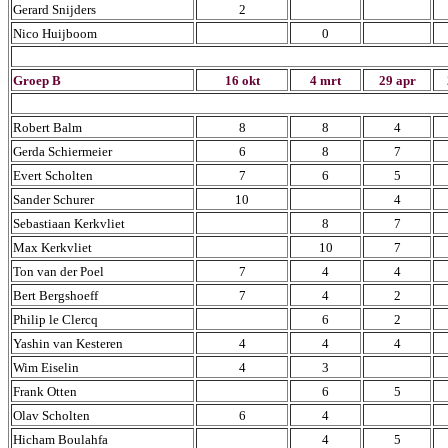
Gerard Snijders
2
Nico Huijboom
0
Groep B
16 okt
4 mrt
29 apr
Robert Balm
8
8
4
Gerda Schiermeier
6
8
7
Evert Scholten
7
6
5
Sander Schurer
10
4
Sebastiaan Kerkvliet
8
7
Max Kerkvliet
10
7
Ton van der Poel
7
4
4
Bert Bergshoeff
7
4
2
Philip le Clercq
6
2
Yashin van Kesteren
4
4
4
Wim Eiselin
4
3
Frank Otten
6
5
Olav Scholten
6
4
Hicham Boulahfa
4
5