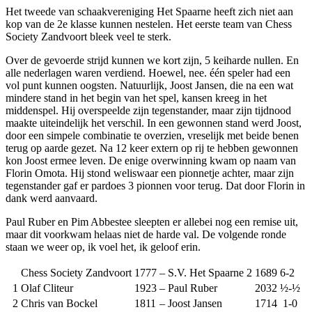
Het tweede van schaakvereniging Het Spaarne heeft zich niet aan
kop van de 2e klasse kunnen nestelen. Het eerste team van Chess
Society Zandvoort bleek veel te sterk.
Over de gevoerde strijd kunnen we kort zijn, 5 keiharde nullen. En
alle nederlagen waren verdiend. Hoewel, nee. één speler had een
vol punt kunnen oogsten. Natuurlijk, Joost Jansen, die na een wat
mindere stand in het begin van het spel, kansen kreeg in het
middenspel. Hij overspeelde zijn tegenstander, maar zijn tijdnood
maakte uiteindelijk het verschil. In een gewonnen stand werd Joost,
door een simpele combinatie te overzien, vreselijk met beide benen
terug op aarde gezet. Na 12 keer extern op rij te hebben gewonnen
kon Joost ermee leven. De enige overwinning kwam op naam van
Florin Omota. Hij stond weliswaar een pionnetje achter, maar zijn
tegenstander gaf er pardoes 3 pionnen voor terug. Dat door Florin in
dank werd aanvaard.
Paul Ruber en Pim Abbestee sleepten er allebei nog een remise uit,
maar dit voorkwam helaas niet de harde val. De volgende ronde
staan we weer op, ik voel het, ik geloof erin.
Chess Society Zandvoort
1777
–
S.V. Het Spaarne 2
1689
6-2
1
Olaf Cliteur
1923
–
Paul Ruber
2032
½-½
2
Chris van Bockel
1811
–
Joost Jansen
1714
1-0