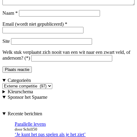
Naam
*
Email (wordt niet gepubliceerd)
*
Site
Welk stuk verplaatst zich nooit van een wit naar een zwart veld, of
andersom? (*)
Categorieën
Categorieën
Kleurschema
Sponsor het Spaarne
Recente berichten
Parallelle levens
door Schill50
‘Je kunt het pas spelen als je het ziet’