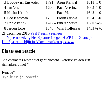
3
Boudewijn Eijsvogel
1791
–
Arun Karwal
1818
1-0
4
Jan Vos
1796
–
Paul Neering
1663
1-0
5
Mudra Knook
–
Paul Mathot
1648
1-0
6
Leo Keesman
1732
–
Florin Omota
1624
1-0
7
Eric Alferink
1742
–
Pim Abbestee
1580
½-½
8
Jeroen Loos
1648
–
Wim Hoffenaar
1433
½-½
21 december 2016
Paul Neering
reageer
Bericht
←
Nipte nederlaag Het Spaarne 1 tegen HWP 1 uit Zaandijk
Het Spaarne 1 blijft in Alkmaar steken op 4-4
→
navigatie
Plaats een reactie
Je e-mailadres wordt niet gepubliceerd.
Vereiste velden zijn
gemarkeerd met
*
Reactie
*