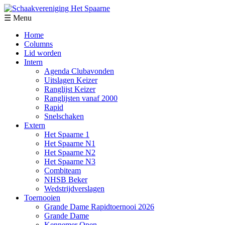
☰ Menu
Home
Columns
Lid worden
Intern
Agenda Clubavonden
Uitslagen Keizer
Ranglijst Keizer
Ranglijsten vanaf 2000
Rapid
Snelschaken
Extern
Het Spaarne 1
Het Spaarne N1
Het Spaarne N2
Het Spaarne N3
Combiteam
NHSB Beker
Wedstrijdverslagen
Toernooien
Grande Dame Rapidtoernooi 2026
Grande Dame
Kennemer Open