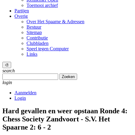
Toernooi archief
Partijen
Overig
Over Het Spaarne & Adressen
Bestuur
Sitemap
Contributie
Clubbladen
Speel tegen Computer
Links
🎨
search
Zoeken
naar:
login
Aanmelden
Login
Hard gevallen en weer opstaan
Ronde 4:
Chess Society Zandvoort - S.V. Het
Spaarne 2: 6 - 2