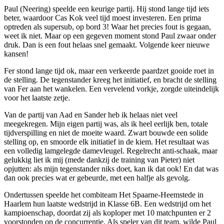
Paul (Neering) speelde een keurige partij. Hij stond lange tijd iets
beter, waardoor Cas Kok veel tijd moest investeren. Een prima
optreden als supersub, op bord 3! Waar het precies fout is gegaan,
weet ik niet. Maar op een gegeven moment stond Paul zwaar onder
druk. Dan is een fout helaas snel gemaakt. Volgende keer nieuwe
kansen!
Fer stond lange tijd ok, maar een verkeerde paardzet gooide roet in
de stelling. De tegenstander kreeg het initiatief, en bracht de stelling
van Fer aan het wankelen. Een vervelend vorkje, zorgde uiteindelijk
voor het laatste zetje.
Van de partij van Aad en Sander heb ik helaas niet veel
meegekregen. Mijn eigen partij was, als ik heel eerlijk ben, totale
tijdverspilling en niet de moeite waard. Zwart bouwde een solide
stelling op, en smoorde elk initiatief in de kiem. Het resultaat was
een volledig lamgelegde damevleugel. Regelrecht anti-schaak, maar
gelukkig liet ik mij (mede dankzij de training van Pieter) niet
opjutten: als mijn tegenstander niks doet, kan ik dat ook! En dat was
dan ook precies wat er gebeurde, met een halfje als gevolg.
Ondertussen speelde het combiteam Het Spaarne-Heemstede in
Haarlem hun laatste wedstrijd in Klasse 6B. Een wedstrijd om het
kampioenschap, doordat zij als koploper met 10 matchpunten er 2
voorstonden op de concurrentie. Als speler van dit team, wilde Paul