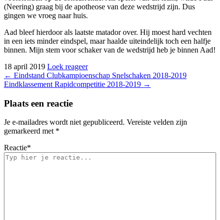
(Neering) graag bij de apotheose van deze wedstrijd zijn. Dus
gingen we vroeg naar huis.
Aad bleef hierdoor als laatste matador over. Hij moest hard vechten
in een iets minder eindspel, maar haalde uiteindelijk toch een halfje
binnen. Mijn stem voor schaker van de wedstrijd heb je binnen Aad!
18 april 2019
Loek
reageer
Bericht
←
Eindstand Clubkampioenschap Snelschaken 2018-2019
Eindklassement Rapidcompetitie 2018-2019
→
navigatie
Plaats een reactie
Je e-mailadres wordt niet gepubliceerd.
Vereiste velden zijn
gemarkeerd met
*
Reactie
*