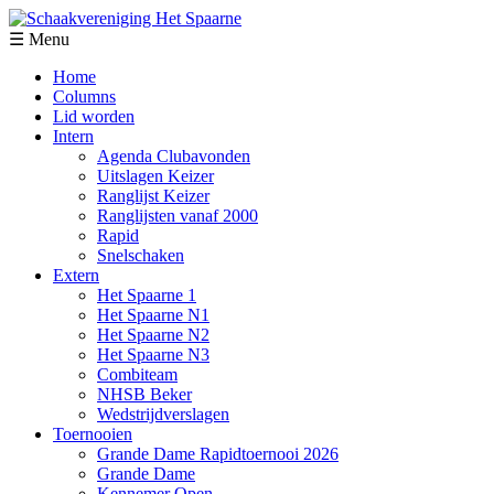
☰ Menu
Home
Columns
Lid worden
Intern
Agenda Clubavonden
Uitslagen Keizer
Ranglijst Keizer
Ranglijsten vanaf 2000
Rapid
Snelschaken
Extern
Het Spaarne 1
Het Spaarne N1
Het Spaarne N2
Het Spaarne N3
Combiteam
NHSB Beker
Wedstrijdverslagen
Toernooien
Grande Dame Rapidtoernooi 2026
Grande Dame
Kennemer Open