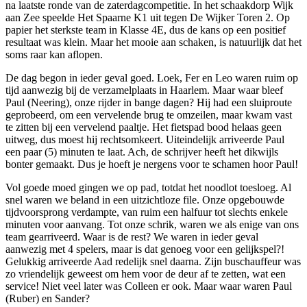
na laatste ronde van de zaterdagcompetitie. In het schaakdorp Wijk
aan Zee speelde Het Spaarne K1 uit tegen De Wijker Toren 2. Op
papier het sterkste team in Klasse 4E, dus de kans op een positief
resultaat was klein. Maar het mooie aan schaken, is natuurlijk dat het
soms raar kan aflopen.
De dag begon in ieder geval goed. Loek, Fer en Leo waren ruim op
tijd aanwezig bij de verzamelplaats in Haarlem. Maar waar bleef
Paul (Neering), onze rijder in bange dagen? Hij had een sluiproute
geprobeerd, om een vervelende brug te omzeilen, maar kwam vast
te zitten bij een vervelend paaltje. Het fietspad bood helaas geen
uitweg, dus moest hij rechtsomkeert. Uiteindelijk arriveerde Paul
een paar (5) minuten te laat. Ach, de schrijver heeft het dikwijls
bonter gemaakt. Dus je hoeft je nergens voor te schamen hoor Paul!
Vol goede moed gingen we op pad, totdat het noodlot toesloeg. Al
snel waren we beland in een uitzichtloze file. Onze opgebouwde
tijdvoorsprong verdampte, van ruim een halfuur tot slechts enkele
minuten voor aanvang. Tot onze schrik, waren we als enige van ons
team gearriveerd. Waar is de rest? We waren in ieder geval
aanwezig met 4 spelers, maar is dat genoeg voor een gelijkspel?!
Gelukkig arriveerde Aad redelijk snel daarna. Zijn buschauffeur was
zo vriendelijk geweest om hem voor de deur af te zetten, wat een
service! Niet veel later was Colleen er ook. Maar waar waren Paul
(Ruber) en Sander?