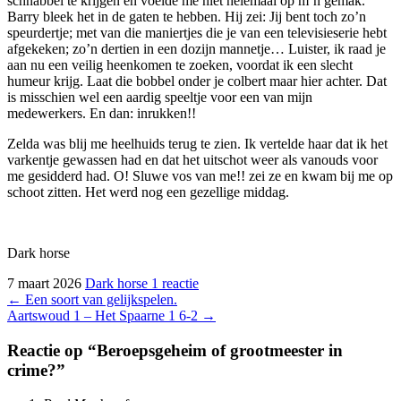
schnabbel te krijgen en voelde me niet helemaal op m’n gemak.
Barry bleek het in de gaten te hebben. Hij zei: Jij bent toch zo’n
speurdertje; met van die maniertjes die je van een televisieserie hebt
afgekeken; zo’n dertien in een dozijn mannetje… Luister, ik raad je
aan nu een veilig heenkomen te zoeken, voordat ik een slecht
humeur krijg. Laat die bobbel onder je colbert maar hier achter. Dat
is misschien wel een aardig speeltje voor een van mijn
medewerkers. En dan: inrukken!!
Zelda was blij me heelhuids terug te zien. Ik vertelde haar dat ik het
varkentje gewassen had en dat het uitschot weer als vanouds voor
me gesidderd had. O! Sluwe vos van me!! zei ze en kwam bij me op
schoot zitten. Het werd nog een gezellige middag.
Dark horse
7 maart 2026
Dark horse
1 reactie
Bericht
←
Een soort van gelijkspelen.
Aartswoud 1 – Het Spaarne 1 6-2
→
navigatie
Reactie op “Beroepsgeheim of grootmeester in
crime?”