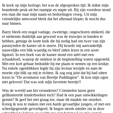
Ik keek op mijn horloge; het was de afgesproken tijd. Ik mikte mijn
brandende peuk uit het raampje en stapte uit. Bij zijn voordeur stond
een man die naar mijn naam en bedoelingen vroeg. Uit mijn
vriendelijke antwoord bleek dat het allemaal klopte; ik mocht dus
naar binnen.
Barry bleek een nogal vadsige, zweterige, ongeschoren stinkerd, die
er niettemin duidelijk aan gewend was de touwtjes in handen te
hebben, getuige de korte knik die hij nodig had om twee van zijn
paranymfen de kamer uit te sturen. Hij keurde mij aanvankelijk
nauwelijks een blik waardig en bleef zitten lezen in een soort
ligstoel. In een hoek van de kamer stond een tafel met een
schaakbord, waarop de stukken in de beginstelling waren opgesteld.
Met een kort gebaar beduidde hij me plaats te nemen op een krukje.
Na enkele ogenblikken legde hij zijn lectuur terzijde en nam de
moeite zijn blik op mij te richten. Ik zag nog juist dat hij had zitten
lezen in “De avonturen van Beertje Paddington”. Ik kon mijn ogen
niet geloven! Dat was ook míjn favoriete beertje!!
Was de wereld aan het veranderen? Criminelen lazen geen
geïllustreerde kinderboeken toch? Had ik een paar ontwikkelingen
gemist? Ik geef het niet graag toe, maar dit maakte me onzeker.
Kreeg ik nou te maken met een harde gevaarlijke jongen, of met een
scheefgegroeide gevoeligerd. Ik begon steeds minder zin in deze