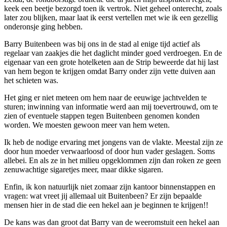
keek een beetje bezorgd toen ik vertrok. Niet geheel onterecht, zoals
later zou blijken, maar laat ik eerst vertellen met wie ik een gezellig
onderonsje ging hebben.
Barry Buitenbeen was bij ons in de stad al enige tijd actief als
regelaar van zaakjes die het daglicht minder goed verdroegen. En de
eigenaar van een grote hotelketen aan de Strip beweerde dat hij last
van hem begon te krijgen omdat Barry onder zijn vette duiven aan
het schieten was.
Het ging er niet meteen om hem naar de eeuwige jachtvelden te
sturen; inwinning van informatie werd aan mij toevertrouwd, om te
zien of eventuele stappen tegen Buitenbeen genomen konden
worden. We moesten gewoon meer van hem weten.
Ik heb de nodige ervaring met jongens van de vlakte. Meestal zijn ze
door hun moeder verwaarloosd of door hun vader geslagen. Soms
allebei. En als ze in het milieu opgeklommen zijn dan roken ze geen
zenuwachtige sigaretjes meer, maar dikke sigaren.
Enfin, ik kon natuurlijk niet zomaar zijn kantoor binnenstappen en
vragen: wat vreet jij allemaal uit Buitenbeen? Er zijn bepaalde
mensen hier in de stad die een hekel aan je beginnen te krijgen!!
De kans was dan groot dat Barry van de weeromstuit een hekel aan