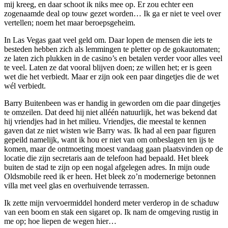
mij kreeg, en daar schoot ik niks mee op. Er zou echter een
zogenaamde deal op touw gezet worden… Ik ga er niet te veel over
vertellen; noem het maar beroepsgeheim.
In Las Vegas gaat veel geld om. Daar lopen de mensen die iets te
besteden hebben zich als lemmingen te pletter op de gokautomaten;
ze laten zich plukken in de casino’s en betalen verder voor alles veel
te veel. Laten ze dat vooral blijven doen; ze willen het; er is geen
wet die het verbiedt. Maar er zijn ook een paar dingetjes die de wet
wél verbiedt.
Barry Buitenbeen was er handig in geworden om die paar dingetjes
te omzeilen. Dat deed hij niet alléén natuurlijk, het was bekend dat
hij vriendjes had in het milieu. Vriendjes, die meestal te kennen
gaven dat ze niet wisten wie Barry was. Ik had al een paar figuren
gepeild namelijk, want ik hou er niet van om onbeslagen ten ijs te
komen, maar de ontmoeting moest vandaag gaan plaatsvinden op de
locatie die zijn secretaris aan de telefoon had bepaald. Het bleek
buiten de stad te zijn op een nogal afgelegen adres. In mijn oude
Oldsmobile reed ik er heen. Het bleek zo’n modernerige betonnen
villa met veel glas en overhuivende terrassen.
Ik zette mijn vervoermiddel honderd meter verderop in de schaduw
van een boom en stak een sigaret op. Ik nam de omgeving rustig in
me op; hoe liepen de wegen hier…