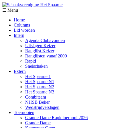
☰ Menu
Home
Columns
Lid worden
Intern
Agenda Clubavonden
Uitslagen Keizer
Ranglijst Keizer
Ranglijsten vanaf 2000
Rapid
Snelschaken
Extern
Het Spaarne 1
Het Spaarne N1
Het Spaarne N2
Het Spaarne N3
Combiteam
NHSB Beker
Wedstrijdverslagen
Toernooien
Grande Dame Rapidtoernooi 2026
Grande Dame
Kennemer Open