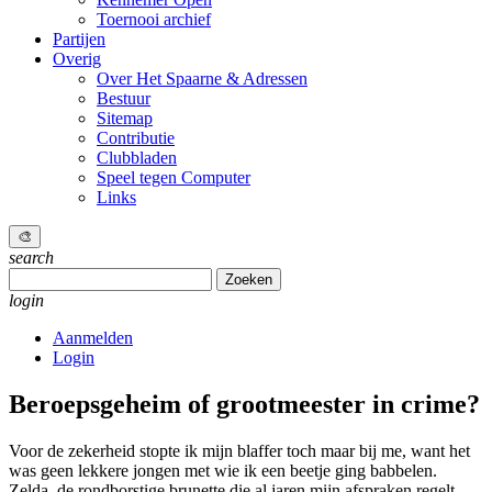
Toernooi archief
Partijen
Overig
Over Het Spaarne & Adressen
Bestuur
Sitemap
Contributie
Clubbladen
Speel tegen Computer
Links
🎨
search
Zoeken
naar:
login
Aanmelden
Login
Beroepsgeheim of grootmeester in crime?
Voor de zekerheid stopte ik mijn blaffer toch maar bij me, want het
was geen lekkere jongen met wie ik een beetje ging babbelen.
Zelda, de rondborstige brunette die al jaren mijn afspraken regelt,