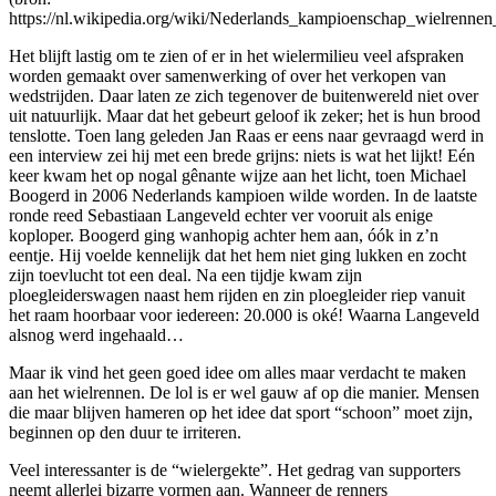
https://nl.wikipedia.org/wiki/Nederlands_kampioenschap_wielrenn
Het blijft lastig om te zien of er in het wielermilieu veel afspraken
worden gemaakt over samenwerking of over het verkopen van
wedstrijden. Daar laten ze zich tegenover de buitenwereld niet over
uit natuurlijk. Maar dat het gebeurt geloof ik zeker; het is hun brood
tenslotte. Toen lang geleden Jan Raas er eens naar gevraagd werd in
een interview zei hij met een brede grijns: niets is wat het lijkt! Eén
keer kwam het op nogal gênante wijze aan het licht, toen Michael
Boogerd in 2006 Nederlands kampioen wilde worden. In de laatste
ronde reed Sebastiaan Langeveld echter ver vooruit als enige
koploper. Boogerd ging wanhopig achter hem aan, óók in z’n
eentje. Hij voelde kennelijk dat het hem niet ging lukken en zocht
zijn toevlucht tot een deal. Na een tijdje kwam zijn
ploegleiderswagen naast hem rijden en zin ploegleider riep vanuit
het raam hoorbaar voor iedereen: 20.000 is oké! Waarna Langeveld
alsnog werd ingehaald…
Maar ik vind het geen goed idee om alles maar verdacht te maken
aan het wielrennen. De lol is er wel gauw af op die manier. Mensen
die maar blijven hameren op het idee dat sport “schoon” moet zijn,
beginnen op den duur te irriteren.
Veel interessanter is de “wielergekte”. Het gedrag van supporters
neemt allerlei bizarre vormen aan. Wanneer de renners