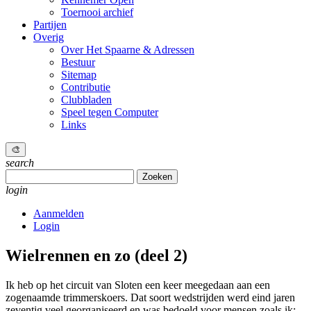
Toernooi archief
Partijen
Overig
Over Het Spaarne & Adressen
Bestuur
Sitemap
Contributie
Clubbladen
Speel tegen Computer
Links
🎨
search
Zoeken
naar:
login
Aanmelden
Login
Wielrennen en zo (deel 2)
Ik heb op het circuit van Sloten een keer meegedaan aan een
zogenaamde trimmerskoers. Dat soort wedstrijden werd eind jaren
zeventig veel georganiseerd en was bedoeld voor mensen zoals ik;