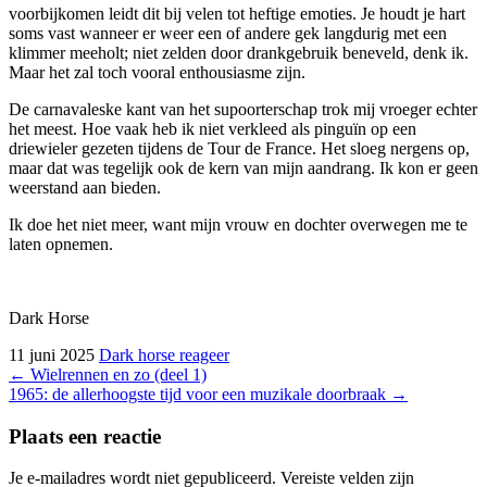
voorbijkomen leidt dit bij velen tot heftige emoties. Je houdt je hart
soms vast wanneer er weer een of andere gek langdurig met een
klimmer meeholt; niet zelden door drankgebruik beneveld, denk ik.
Maar het zal toch vooral enthousiasme zijn.
De carnavaleske kant van het supoorterschap trok mij vroeger echter
het meest. Hoe vaak heb ik niet verkleed als pinguïn op een
driewieler gezeten tijdens de Tour de France. Het sloeg nergens op,
maar dat was tegelijk ook de kern van mijn aandrang. Ik kon er geen
weerstand aan bieden.
Ik doe het niet meer, want mijn vrouw en dochter overwegen me te
laten opnemen.
Dark Horse
11 juni 2025
Dark horse
reageer
Bericht
←
Wielrennen en zo (deel 1)
1965: de allerhoogste tijd voor een muzikale doorbraak
→
navigatie
Plaats een reactie
Je e-mailadres wordt niet gepubliceerd.
Vereiste velden zijn