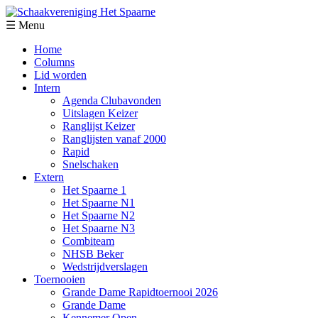
☰ Menu
Home
Columns
Lid worden
Intern
Agenda Clubavonden
Uitslagen Keizer
Ranglijst Keizer
Ranglijsten vanaf 2000
Rapid
Snelschaken
Extern
Het Spaarne 1
Het Spaarne N1
Het Spaarne N2
Het Spaarne N3
Combiteam
NHSB Beker
Wedstrijdverslagen
Toernooien
Grande Dame Rapidtoernooi 2026
Grande Dame
Kennemer Open