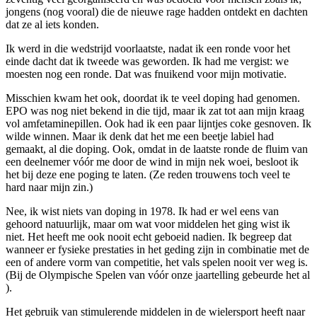
jongens (nog vooral) die de nieuwe rage hadden ontdekt en dachten
dat ze al iets konden.
Ik werd in die wedstrijd voorlaatste, nadat ik een ronde voor het
einde dacht dat ik tweede was geworden. Ik had me vergist: we
moesten nog een ronde. Dat was fnuikend voor mijn motivatie.
Misschien kwam het ook, doordat ik te veel doping had genomen.
EPO was nog niet bekend in die tijd, maar ik zat tot aan mijn kraag
vol amfetaminepillen. Ook had ik een paar lijntjes coke gesnoven. Ik
wilde winnen. Maar ik denk dat het me een beetje labiel had
gemaakt, al die doping. Ook, omdat in de laatste ronde de fluim van
een deelnemer vóór me door de wind in mijn nek woei, besloot ik
het bij deze ene poging te laten. (Ze reden trouwens toch veel te
hard naar mijn zin.)
Nee, ik wist niets van doping in 1978. Ik had er wel eens van
gehoord natuurlijk, maar om wat voor middelen het ging wist ik
niet. Het heeft me ook nooit echt geboeid nadien. Ik begreep dat
wanneer er fysieke prestaties in het geding zijn in combinatie met de
een of andere vorm van competitie, het vals spelen nooit ver weg is.
(Bij de Olympische Spelen van vóór onze jaartelling gebeurde het al
).
Het gebruik van stimulerende middelen in de wielersport heeft naar