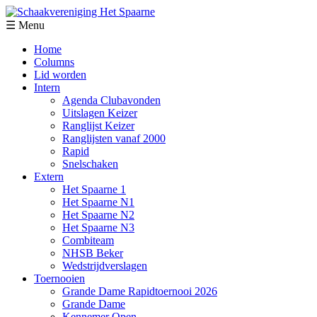
☰ Menu
Home
Columns
Lid worden
Intern
Agenda Clubavonden
Uitslagen Keizer
Ranglijst Keizer
Ranglijsten vanaf 2000
Rapid
Snelschaken
Extern
Het Spaarne 1
Het Spaarne N1
Het Spaarne N2
Het Spaarne N3
Combiteam
NHSB Beker
Wedstrijdverslagen
Toernooien
Grande Dame Rapidtoernooi 2026
Grande Dame
Kennemer Open