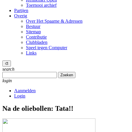
Toernooi archief
Partijen
Overig
Over Het Spaarne & Adressen
Bestuur
Sitemap
Contributie
Clubbladen
Speel tegen Computer
Links
🎨
search
Zoeken
naar:
login
Aanmelden
Login
Na de oliebollen: Tata!!