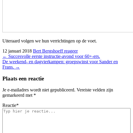
Uiteraard volgen we hun verrichtingen op de voet.
12 januari 2018
Bert Bergshoeff
reageer
Bericht
←
Succesvolle eerste instructie-avond voor 60+-ers.
De weekend- en dagvierkampen: groepswinst voor Sander en
navigatie
Frans.
→
Plaats een reactie
Je e-mailadres wordt niet gepubliceerd.
Vereiste velden zijn
gemarkeerd met
*
Reactie
*