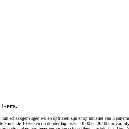
+-ers.
 hun schaakgeheugen willen opfrissen zijn er op initiatief van Kenneme
de komende 10 weken op donderdag tussen 19:00 en 20:00 uur voorafg
komende weken nog meer verborgen schaaktalent aansluit. Jan, Tiny, A