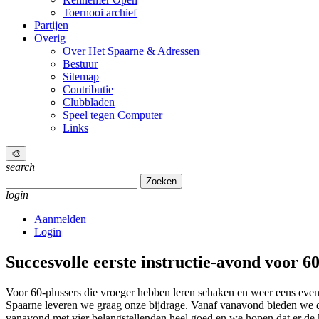
Toernooi archief
Partijen
Overig
Over Het Spaarne & Adressen
Bestuur
Sitemap
Contributie
Clubbladen
Speel tegen Computer
Links
🎨
search
Zoeken
naar:
login
Aanmelden
Login
Succesvolle eerste instructie-avond voor 60
Voor 60-plussers die vroeger hebben leren schaken en weer eens even
Spaarne leveren we graag onze bijdrage. Vanaf vanavond bieden we 
vanavond met vier belangstellenden heel goed en we hopen dat er de 