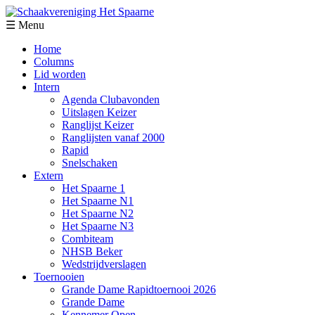
☰ Menu
Home
Columns
Lid worden
Intern
Agenda Clubavonden
Uitslagen Keizer
Ranglijst Keizer
Ranglijsten vanaf 2000
Rapid
Snelschaken
Extern
Het Spaarne 1
Het Spaarne N1
Het Spaarne N2
Het Spaarne N3
Combiteam
NHSB Beker
Wedstrijdverslagen
Toernooien
Grande Dame Rapidtoernooi 2026
Grande Dame
Kennemer Open