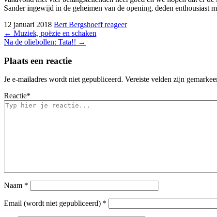
Sander ingewijd in de geheimen van de opening, deden enthousiast me
12 januari 2018
Bert Bergshoeff
reageer
Bericht
←
Muziek, poëzie en schaken
Na de oliebollen: Tata!!
→
navigatie
Plaats een reactie
Je e-mailadres wordt niet gepubliceerd.
Vereiste velden zijn gemarke
Reactie
*
Naam
*
Email (wordt niet gepubliceerd)
*