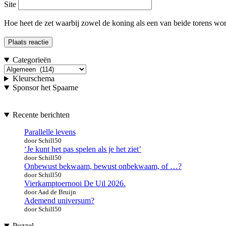
Site
Hoe heet de zet waarbij zowel de koning als een van beide torens word
Categorieën
Categorieën
Kleurschema
Sponsor het Spaarne
Recente berichten
Parallelle levens
door Schill50
‘Je kunt het pas spelen als je het ziet’
door Schill50
Onbewust bekwaam, bewust onbekwaam, of …?
door Schill50
Vierkamptoernooi De Uil 2026.
door Aad de Bruijn
Ademend universum?
door Schill50
Puzzel