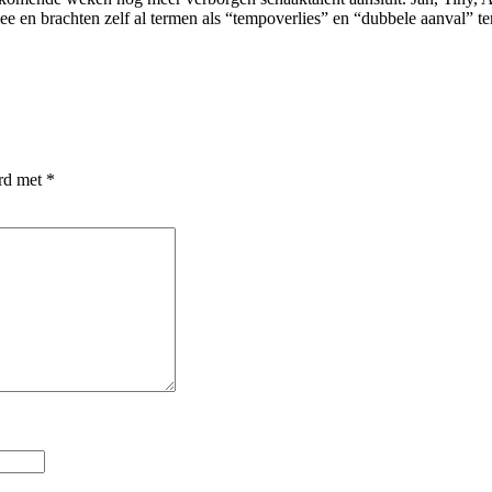
e en brachten zelf al termen als “tempoverlies” en “dubbele aanval” t
erd met
*