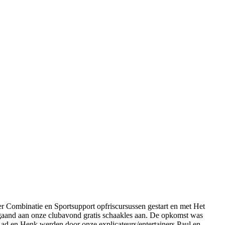
r Combinatie en Sportsupport opfriscursussen gestart en met Het
aand aan onze clubavond gratis schaakles aan. De opkomst was
ad en Henk werden door onze explicateurs/entertainers Paul en