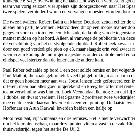
klinkende 6,5-1,5 overwinning behaald. Dit was een verrassend goed r
team van vorig seizoen vier spelers zijn doorgeschoven naar Het Spa
twee spelers verhinderd waren en vervangen moesten worden door inv
De twee invallers, Robert Balm en Marco Deurloo, zetten echter de to
allebei hun partij te winnen. Marco deed dit op een mooie manier doo
gegeven voor een toren en een licht stuk, de koning van de tegenstan
matnet midden op het bord. Alleen al vanwege de publicatie van deze 
de verschijning van het eerstvolgende clubblad. Robert leek zwaar i
door een goed verdedigde pion op e3, maar slaagde erin veel zwaar mat
waarna zijn koning de indringer majestueus onder controle hield en zi
eindspel veel sterker dan de loper aan de andere kant.
Paul Ruber behaalde op bord 1 een zeer solide remise en het volgen
Paul Mathot, die zoals gebruikelijk veel tijd gebruikte, maar daarna 
dat er geen houden meer aan was. Joost Jansen leek geforceerd een kw
offeren, maar had alles goed uitgerekend en kreeg het offer met rente 
teamoverwinning was binnen. Loek Veenendaal liet nog zien dat hij z
1 dubbel en dwars verdient. Het Spaarne 2 profiteert twee wedstrijden 
mee en de eerste daarvan leverde dus een vol punt op. De laatste twe
Hoffenaar en Arun Karwal, leverden beiden een halfje op.
Mooi resultaat, vijf winnaars en drie remises. Het is niet te verwach
om het kampioenschap, maar deze punten zitten alvast in de zak. Eind
thuiswedstrijd, tegen het sterke De Uil 2.