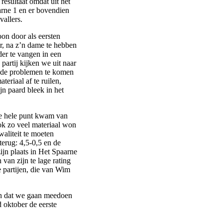
esultaat omdat uit het
arne 1 en er bovendien
allers.
on door als eersten
r, na z’n dame te hebben
der te vangen in een
partij kijken we uit naar
n de problemen te komen
eriaal af te ruilen,
jn paard bleek in het
de hele punt kwam van
ook zo veel materiaal won
aliteit te moeten
terug: 4,5-0,5 en de
ijn plaats in Het Spaarne
van zijn te lage rating
e partijen, die van Wim
ten dat we gaan meedoen
 oktober de eerste