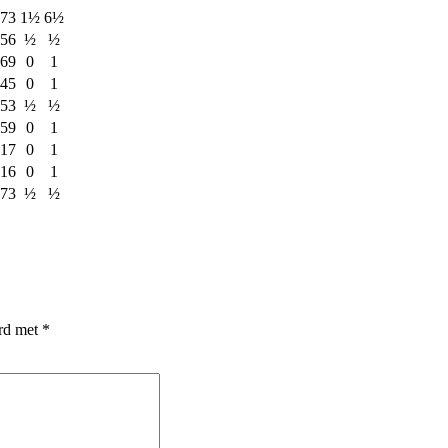
73
1½
6½
56
½
½
69
0
1
45
0
1
53
½
½
59
0
1
17
0
1
16
0
1
73
½
½
erd met
*