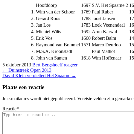
Hoofddorp
1697
S.V. Het Spaarne 2
16
1.
Wim van der Schoor
1769
Paul Ruber
19
2.
Gerard Roos
1788
Joost Jansen
17
3.
Jan Los
1783
Loek Veenendaal
16
4.
Michiel Wilts
1692
Arun Karwal
18
5.
Erik Vos
1660
Robert Balm
14
6.
Raymond van Bommel
1571
Marco Deurloo
15
7.
M.S.A. Kroonstadt
–
Paul Mathot
16
8.
John van Santen
1618
Wim Hoffenaar
15
5 oktober 2013
Bert Bergshoeff
reageer
Bericht
←
Duinstreek Open 2013
David Klein verplettert Het Spaarne
→
navigatie
Plaats een reactie
Je e-mailadres wordt niet gepubliceerd.
Vereiste velden zijn gemarke
Reactie
*