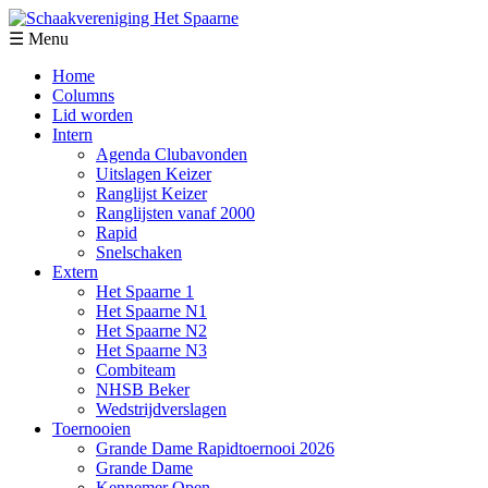
☰ Menu
Home
Columns
Lid worden
Intern
Agenda Clubavonden
Uitslagen Keizer
Ranglijst Keizer
Ranglijsten vanaf 2000
Rapid
Snelschaken
Extern
Het Spaarne 1
Het Spaarne N1
Het Spaarne N2
Het Spaarne N3
Combiteam
NHSB Beker
Wedstrijdverslagen
Toernooien
Grande Dame Rapidtoernooi 2026
Grande Dame
Kennemer Open