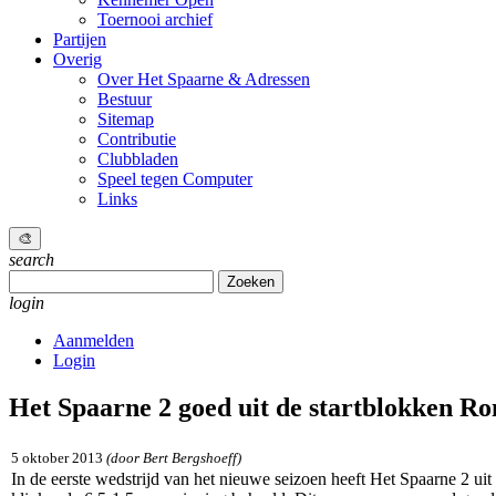
Toernooi archief
Partijen
Overig
Over Het Spaarne & Adressen
Bestuur
Sitemap
Contributie
Clubbladen
Speel tegen Computer
Links
🎨
search
Zoeken
naar:
login
Aanmelden
Login
Het Spaarne 2 goed uit de startblokken
Ron
5 oktober 2013
(door Bert Bergshoeff)
In de eerste wedstrijd van het nieuwe seizoen heeft Het Spaarne 2 ui