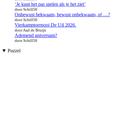
‘Je kunt het pas spelen als je het ziet’
door Schill50
Onbewust bekwaam, bewust onbekwaam, of …?
door Schill50
Vierkamptoernooi De Uil 2026.
door Aad de Bruijn
Ademend universum?
door Schill50
Puzzel