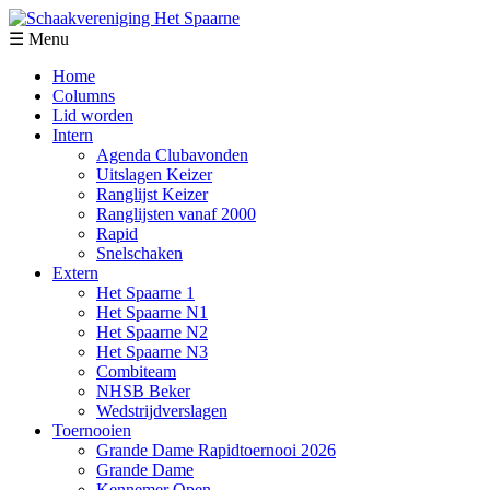
☰ Menu
Home
Columns
Lid worden
Intern
Agenda Clubavonden
Uitslagen Keizer
Ranglijst Keizer
Ranglijsten vanaf 2000
Rapid
Snelschaken
Extern
Het Spaarne 1
Het Spaarne N1
Het Spaarne N2
Het Spaarne N3
Combiteam
NHSB Beker
Wedstrijdverslagen
Toernooien
Grande Dame Rapidtoernooi 2026
Grande Dame
Kennemer Open