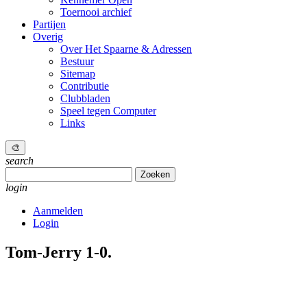
Toernooi archief
Partijen
Overig
Over Het Spaarne & Adressen
Bestuur
Sitemap
Contributie
Clubbladen
Speel tegen Computer
Links
🎨
search
Zoeken
naar:
login
Aanmelden
Login
Tom-Jerry 1-0.