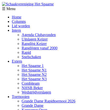
☰ Menu
Home
Columns
Lid worden
Intern
Agenda Clubavonden
Uitslagen Keizer
Ranglijst Keizer
Ranglijsten vanaf 2000
Rapid
Snelschaken
Extern
Het Spaarne 1
Het Spaarne N1
Het Spaarne N2
Het Spaarne N3
Combiteam
NHSB Beker
Wedstrijdverslagen
Toernooien
Grande Dame Rapidtoernooi 2026
Grande Dame
Kennemer Open