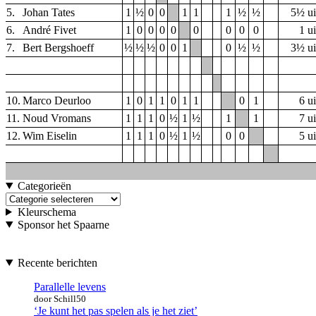
5.
Johan Tates
1
½
0
0
1
1
1
½
½
5½ ui
6.
André Fivet
1
0
0
0
0
0
0
0
0
1 ui
7.
Bert Bergshoeff
½
½
½
0
0
1
0
½
½
3½ ui
10.
Marco Deurloo
1
0
1
1
0
1
1
0
1
6 ui
11.
Noud Vromans
1
1
1
0
½
1
½
1
1
7 ui
12.
Wim Eiselin
1
1
1
0
½
1
½
0
0
5 ui
Categorieën
Categorieën
Kleurschema
Sponsor het Spaarne
Recente berichten
Parallelle levens
door Schill50
‘Je kunt het pas spelen als je het ziet’