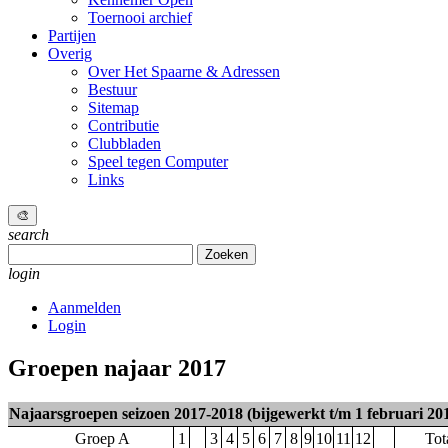
Toernooi archief
Partijen
Overig
Over Het Spaarne & Adressen
Bestuur
Sitemap
Contributie
Clubbladen
Speel tegen Computer
Links
🎨
search
Zoeken
naar:
login
Aanmelden
Login
Groepen najaar 2017
Najaarsgroepen seizoen 2017-2018 (bijgewerkt t/m 1 februari 20
Groep A
1
3
4
5
6
7
8
9
10
11
12
Tot