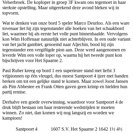
Velserbroek. De koploper in groep 3F kwam ons tegemoet in haar
sterkste opstelling. Maar uitgerekend deze avond bleken wij in
topvorm.
Wat te denken van onze bord 5 speler Marco Deurloo. Als een ware
tovenaar liet hij zijn tegenstander alle hoeken van het schaakbord
liet, waarmee hij als eerste het volle punt binnenhaalde. Vervolgens
kon Wim Hoffenaar natuurlijk niet achterblijven. In een oude variant
van het jacht gambiet, genoemd naar Aljechin, bood hij zijn
tegenstander een vergiftigde pion aan. Deze werd aangenomen en
leverde Wim een volle loper op, waarna hij het tweede punt kon
bijschrijven voor Het Spaarne 2.
Paul Ruber kreeg op bord 1 een superieure stand met liefst 3
vrijpionnen op één vleugel, dus moest Santpoort 4 ijzer met handen
breken om tot een gelijke stand te komen. Maar zowel Joost Jansen
als Pim Abbestee en Frank Otten gaven geen krimp en hielden hun
partij remise.
Derhalve een goede overwinning, waardoor voor Santpoort 4 de
druk blijft bestaan om haar resterende wedstrijden te moeten
winnen. Zo niet, dan komen wij nog langszij en worden we
kampioen!
Santpoort 4
1607
S.V. Het Spaarne 2
1642
1½
4½