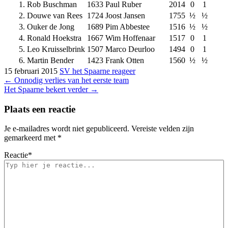
1.
Rob Buschman
1633
Paul Ruber
2014
0
1
2.
Douwe van Rees
1724
Joost Jansen
1755
½
½
3.
Ouker de Jong
1689
Pim Abbestee
1516
½
½
4.
Ronald Hoekstra
1667
Wim Hoffenaar
1517
0
1
5.
Leo Kruisselbrink
1507
Marco Deurloo
1494
0
1
6.
Martin Bender
1423
Frank Otten
1560
½
½
15 februari 2015
SV het Spaarne
reageer
Bericht
←
Onnodig verlies van het eerste team
Het Spaarne bekert verder
→
navigatie
Plaats een reactie
Je e-mailadres wordt niet gepubliceerd.
Vereiste velden zijn
gemarkeerd met
*
Reactie
*