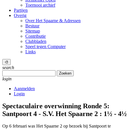
Toernooi archief
Partijen
Overig
Over Het Spaarne & Adressen
Bestuur
Sitemap
Contributie
Clubbladen
Speel tegen Computer
Links
🎨
search
Zoeken
naar:
login
Aanmelden
Login
Spectaculaire overwinning
Ronde 5:
Santpoort 4 - S.V. Het Spaarne 2 : 1½ - 4½
Op 6 februari was Het Spaarne 2 op bezoek bij Santpoort te