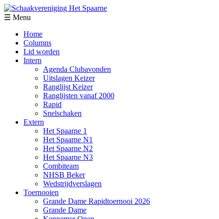
☰ Menu
Home
Columns
Lid worden
Intern
Agenda Clubavonden
Uitslagen Keizer
Ranglijst Keizer
Ranglijsten vanaf 2000
Rapid
Snelschaken
Extern
Het Spaarne 1
Het Spaarne N1
Het Spaarne N2
Het Spaarne N3
Combiteam
NHSB Beker
Wedstrijdverslagen
Toernooien
Grande Dame Rapidtoernooi 2026
Grande Dame
Kennemer Open