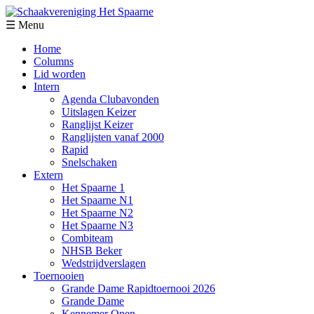
☰ Menu
Home
Columns
Lid worden
Intern
Agenda Clubavonden
Uitslagen Keizer
Ranglijst Keizer
Ranglijsten vanaf 2000
Rapid
Snelschaken
Extern
Het Spaarne 1
Het Spaarne N1
Het Spaarne N2
Het Spaarne N3
Combiteam
NHSB Beker
Wedstrijdverslagen
Toernooien
Grande Dame Rapidtoernooi 2026
Grande Dame
Kennemer Open