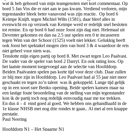
wat ik heb gehoord van mijn teamgenoten met kort commentaar. Op
bord 5 Jan Vos die er niet aan te pas kwam. Verdiend verloren, mijn
tegenstander bleek beter vanavond was zijn reactie. Op bord 6
Keimpe Knijft. tegen Michiel Wilts (1581), daar bleef alles in
evenwicht en op verzoek van Keimpe werd er redelijk snel besloten
tot remise. En op bord 6 had onze Joost zijn dag niet. Helemaal uit
Deventer gekomen en dan na 2.5 uur spelen een 0 te incasseren
tegen Wim van der Schoor (1525) voelt niet lekker. Gelukkig heeft
ook Joost het spektakel mogen zien van bord 3 & 4 waardoor de reis
niet geheel voor niets was.
Tenslotte mijn eigen partij op bord 8. Met zwart tegen Leo Paalvast.
De vader van de speler van bord 2 Darryl. En ook rating loos. Op
het laatste moment toegevoegd aan de selectie van Hoofddorp.
Beiden Paalvasten spelen pas korte tijd voor deze club. Daar zullen
ze blij mee zijn in Hoofddorp. Leo Paalvast had al 55 jaar niet meer
geschaakt en tegen zo’n talent was ik gekoppeld. Lange tijd gelijk
op in een soort rare Benko opening. Beide spelers kansen maar na
een lastige foute beoordeling van de stelling van mijn tegenstander
kon ik de partij toch nog redelijk eenvoudig naar me toe trekken.
En dus 4 – 4 eind goed al goed. We hebben ons gehandhaafd in de
1e klasse NHSB met nog drie rondes te gaan.. Al met al een knappe
prestatie.
Paul Neering
Hoofddorp N1 – Het Spaarne N1