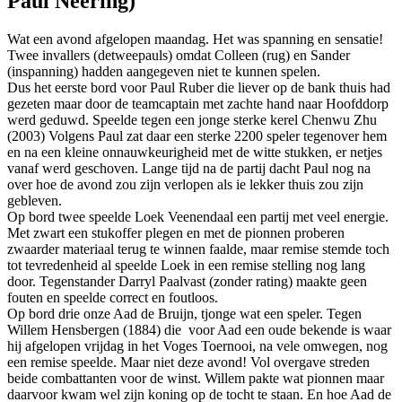
Paul Neering)
Wat een avond afgelopen maandag. Het was spanning en sensatie!
Twee invallers (detweepauls) omdat Colleen (rug) en Sander
(inspanning) hadden aangegeven niet te kunnen spelen.
Dus het eerste bord voor Paul Ruber die liever op de bank thuis had
gezeten maar door de teamcaptain met zachte hand naar Hoofddorp
werd geduwd. Speelde tegen een jonge sterke kerel Chenwu Zhu
(2003) Volgens Paul zat daar een sterke 2200 speler tegenover hem
en na een kleine onnauwkeurigheid met de witte stukken, er netjes
vanaf werd geschoven. Lange tijd na de partij dacht Paul nog na
over hoe de avond zou zijn verlopen als ie lekker thuis zou zijn
gebleven.
Op bord twee speelde Loek Veenendaal een partij met veel energie.
Met zwart een stukoffer plegen en met de pionnen proberen
zwaarder materiaal terug te winnen faalde, maar remise stemde toch
tot tevredenheid al speelde Loek in een remise stelling nog lang
door. Tegenstander Darryl Paalvast (zonder rating) maakte geen
fouten en speelde correct en foutloos.
Op bord drie onze Aad de Bruijn, tjonge wat een speler. Tegen
Willem Hensbergen (1884) die voor Aad een oude bekende is waar
hij afgelopen vrijdag in het Voges Toernooi, na vele omwegen, nog
een remise speelde. Maar niet deze avond! Vol overgave streden
beide combattanten voor de winst. Willem pakte wat pionnen maar
daarvoor kwam wel zijn koning op de tocht te staan. En hoe Aad de