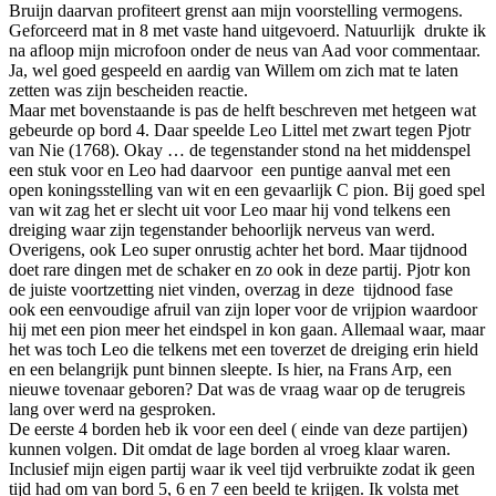
Bruijn daarvan profiteert grenst aan mijn voorstelling vermogens.
Geforceerd mat in 8 met vaste hand uitgevoerd. Natuurlijk drukte ik
na afloop mijn microfoon onder de neus van Aad voor commentaar.
Ja, wel goed gespeeld en aardig van Willem om zich mat te laten
zetten was zijn bescheiden reactie.
Maar met bovenstaande is pas de helft beschreven met hetgeen wat
gebeurde op bord 4. Daar speelde Leo Littel met zwart tegen Pjotr
van Nie (1768). Okay … de tegenstander stond na het middenspel
een stuk voor en Leo had daarvoor een puntige aanval met een
open koningsstelling van wit en een gevaarlijk C pion. Bij goed spel
van wit zag het er slecht uit voor Leo maar hij vond telkens een
dreiging waar zijn tegenstander behoorlijk nerveus van werd.
Overigens, ook Leo super onrustig achter het bord. Maar tijdnood
doet rare dingen met de schaker en zo ook in deze partij. Pjotr kon
de juiste voortzetting niet vinden, overzag in deze tijdnood fase
ook een eenvoudige afruil van zijn loper voor de vrijpion waardoor
hij met een pion meer het eindspel in kon gaan. Allemaal waar, maar
het was toch Leo die telkens met een toverzet de dreiging erin hield
en een belangrijk punt binnen sleepte. Is hier, na Frans Arp, een
nieuwe tovenaar geboren? Dat was de vraag waar op de terugreis
lang over werd na gesproken.
De eerste 4 borden heb ik voor een deel ( einde van deze partijen)
kunnen volgen. Dit omdat de lage borden al vroeg klaar waren.
Inclusief mijn eigen partij waar ik veel tijd verbruikte zodat ik geen
tijd had om van bord 5, 6 en 7 een beeld te krijgen. Ik volsta met