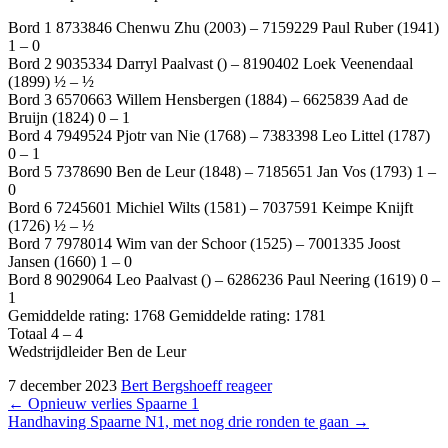
Bord 1 8733846 Chenwu Zhu (2003) – 7159229 Paul Ruber (1941)
1 – 0
Bord 2 9035334 Darryl Paalvast () – 8190402 Loek Veenendaal
(1899) ½ – ½
Bord 3 6570663 Willem Hensbergen (1884) – 6625839 Aad de
Bruijn (1824) 0 – 1
Bord 4 7949524 Pjotr van Nie (1768) – 7383398 Leo Littel (1787)
0 – 1
Bord 5 7378690 Ben de Leur (1848) – 7185651 Jan Vos (1793) 1 –
0
Bord 6 7245601 Michiel Wilts (1581) – 7037591 Keimpe Knijft
(1726) ½ – ½
Bord 7 7978014 Wim van der Schoor (1525) – 7001335 Joost
Jansen (1660) 1 – 0
Bord 8 9029064 Leo Paalvast () – 6286236 Paul Neering (1619) 0 –
1
Gemiddelde rating: 1768 Gemiddelde rating: 1781
Totaal 4 – 4
Wedstrijdleider Ben de Leur
7 december 2023
Bert Bergshoeff
reageer
Bericht
←
Opnieuw verlies Spaarne 1
Handhaving Spaarne N1, met nog drie ronden te gaan
→
navigatie