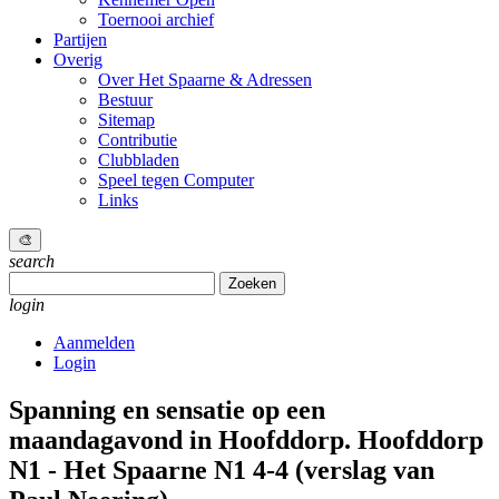
Toernooi archief
Partijen
Overig
Over Het Spaarne & Adressen
Bestuur
Sitemap
Contributie
Clubbladen
Speel tegen Computer
Links
🎨
search
Zoeken
naar:
login
Aanmelden
Login
Spanning en sensatie op een
maandagavond in Hoofddorp.
Hoofddorp
N1 - Het Spaarne N1 4-4 (verslag van