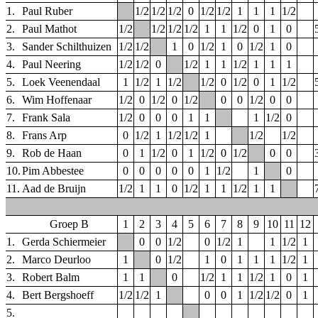
1.
Paul Ruber
1/2
1/2
1/2
0
1/2
1/2
1
1
1
1/2
2.
Paul Mathot
1/2
1/2
1/2
1/2
1
1
1/2
0
1
0
3.
Sander Schilthuizen
1/2
1/2
1
0
1/2
1
0
1/2
1
0
4.
Paul Neering
1/2
1/2
0
1/2
1
1
1/2
1
1
1
5.
Loek Veenendaal
1
1/2
1
1/2
1/2
0
1/2
0
1
1/2
6.
Wim Hoffenaar
1/2
0
1/2
0
1/2
0
0
1/2
0
0
7.
Frank Sala
1/2
0
0
0
1
1
1
1/2
0
8.
Frans Arp
0
1/2
1
1/2
1/2
1
1/2
1/2
9.
Rob de Haan
0
1
1/2
0
1
1/2
0
1/2
0
0
10.
Pim Abbestee
0
0
0
0
0
1
1/2
1
0
11.
Aad de Bruijn
1/2
1
1
0
1/2
1
1
1/2
1
1
Groep B
1
2
3
4
5
6
7
8
9
10
11
12
1.
Gerda Schiermeier
0
0
1/2
0
1/2
1
1
1/2
1
2.
Marco Deurloo
1
0
1/2
1
0
1
1
1
1/2
1
3.
Robert Balm
1
1
0
1/2
1
1
1/2
1
0
1
4.
Bert Bergshoeff
1/2
1/2
1
0
0
1
1/2
1/2
0
1
5.