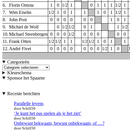
6.
Florin Omota
1
0
1/2
1
0
1
1
1
1/2
1
7.
Wim Eiselin
1/2
1
0
1
1
1
0
1
1/2
1
8.
John Post
0
0
0
0
0
0
1
0
1
9.
Michiel de Wolf
0
1/2
1/2
0
1
1
1/2
10.
Michael Steenbergen
0
0
0
1/2
0
0
0
0
0
11.
Frank Otten
1/2
1/2
1
1
1/2
1/2
1
0
1
1
12.
André Fivet
0
0
0
0
0
0
0
1/2
1
0
Categorieën
Categorieën
Kleurschema
Sponsor het Spaarne
Recente berichten
Parallelle levens
door Schill50
‘Je kunt het pas spelen als je het ziet’
door Schill50
Onbewust bekwaam, bewust onbekwaam, of …?
door Schill50