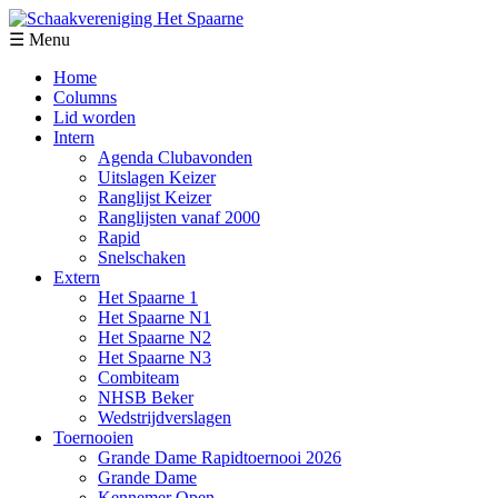
☰ Menu
Home
Columns
Lid worden
Intern
Agenda Clubavonden
Uitslagen Keizer
Ranglijst Keizer
Ranglijsten vanaf 2000
Rapid
Snelschaken
Extern
Het Spaarne 1
Het Spaarne N1
Het Spaarne N2
Het Spaarne N3
Combiteam
NHSB Beker
Wedstrijdverslagen
Toernooien
Grande Dame Rapidtoernooi 2026
Grande Dame
Kennemer Open