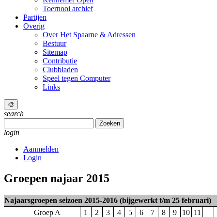
Toernooi archief
Partijen
Overig
Over Het Spaarne & Adressen
Bestuur
Sitemap
Contributie
Clubbladen
Speel tegen Computer
Links
🎨
search
Zoeken
naar:
login
Aanmelden
Login
Groepen najaar 2015
Najaarsgroepen seizoen 2015-2016 (bijgewerkt t/m 25 februari)
Groep A
1
2
3
4
5
6
7
8
9
10
11