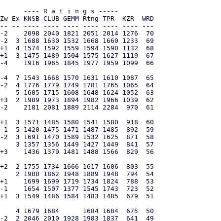
      ---- R a t i n g s -----

Zw Ex KNSB CLUB GEMM Rtng TPR  KZR  WRD 

-- -- ---- ---- ---- ---- ---- ---- --- 

-2    2098 2040 1821 2051 2014 1276  70

-2  3 1688 1630 1532 1668 1660 1233  69

+1  4 1574 1592 1559 1594 1590 1132  68

+1  3 1475 1489 1504 1575 1627 1119  67

-4    1916 1965 1845 1977 1959 1099  66

-4  7 1543 1668 1570 1631 1610 1087  65

-2  4 1776 1779 1749 1781 1765 1065  64

    5 1605 1715 1608 1648 1624 1052  63

+3  2 1989 1973 1894 1982 1966 1039  62

-2    2181 2081 1889 2114 2284  970  61

+1  3 1571 1485 1580 1541 1580  918  60

-1  5 1420 1475 1471 1487 1485  892  59

-2  3 1691 1470 1589 1532 1625  871  58

    3 1357 1356 1449 1427 1449  841  57

+3    1436 1379 1481 1488 1566  829  56

+2  2 1755 1734 1666 1617 1606  803  55

    2 1900 1862 1948 1889 1948  794  54

+1    1699 1699 1719 1734 1824  788  53

-1    1654 1507 1377 1545 1743  723  52

+1  3 1549 1486 1584 1483 1485  679  51

    4 1679 1684      1684 1684  675  50

-2  2 2046 2010 1928 1983 1837  641  49
