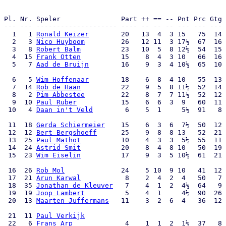
                                                       
Pl. Nr. Speler               Part ++ == -- Pnt Prc Gtg 
--- --- -------------------- ---- -- -- -- --- --- --- 
  1   1 
Ronald Keizer
        20   13  4  3 15   75  14 
  2   3 
Nico Huyboom
         26   12 11  3 17½  67  16 
  3   8 
Robert Balm
          23   10  5  8 12½  54  15 
  4  15 
Frank Otten
          15    8  4  3 10   66  16 
  5   7 
Aad de Bruijn
        16    9  3  4 10½  65  10 
  6   5 
Wim Hoffenaar
        18    6  8  4 10   55  13 
  7  14 
Rob de Haan
          22    9  5  8 11½  52  14 
  8   2 
Pim Abbestee
         22    8  7  7 11½  52  12 
  9  10 
Paul Ruber
           15    6  6  3  9   60  11 
 10   4 
Daan in't Veld
        6    5  1     5½  91   8 
 11  18 
Gerda Schiermeier
    15    6  3  6  7½  50  12 
 12  12 
Bert Bergshoeff
      25    9  8  8 13   52  21 
 13  25 
Paul Mathot
          10    4  3  3  5½  55  11 
 14  24 
Astrid Smit
          20    8  4  8 10   50  19 
 15  23 
Wim Eiselin
          17    9  3  5 10½  61  21 
 16  26 
Rob Mol
              24    5 10  9 10   41  12 
 17  21 
Arun Karwal
           8    2  4  2  4   50   7 
 18  35 
Jonathan de Kleuver
   7    4  1  2  4½  64   9 
 19  19 
Joop Lambert
          5    4  1     4½  90  26 
 20  13 
Maarten Juffermans
   11    3  2  6  4   36  12 
 21  11 
Paul Verkijk
                                   
 22   6 
Frans Arp
             4    1  1  2  1½  37   8 