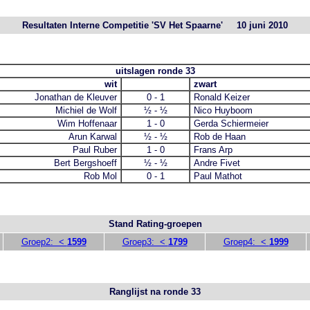
Resultaten Interne Competitie 'SV Het Spaarne' 10 juni 2010
uitslagen ronde 33
wit
zwart
Jonathan de Kleuver
0 - 1
Ronald Keizer
Michiel de Wolf
½ - ½
Nico Huyboom
Wim Hoffenaar
1 - 0
Gerda Schiermeier
Arun Karwal
½ - ½
Rob de Haan
Paul Ruber
1 - 0
Frans Arp
Bert Bergshoeff
½ - ½
Andre Fivet
Rob Mol
0 - 1
Paul Mathot
Stand Rating-groepen
Groep2: <
1599
Groep3: <
1799
Groep4: <
1999
Ranglijst na ronde 33