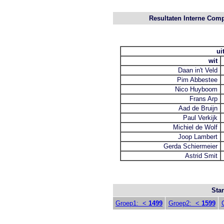
Resultaten Interne Comp
ui
wit
Daan in't Veld
Pim Abbestee
Nico Huyboom
Frans Arp
Aad de Bruijn
Paul Verkijk
Michiel de Wolf
Joop Lambert
Gerda Schiermeier
Astrid Smit
Sta
Groep1: <
1499
Groep2: <
1599