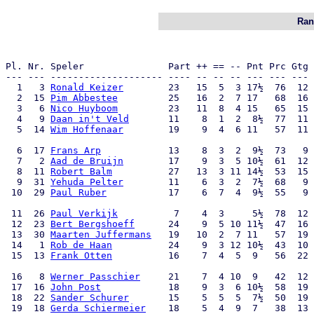
Ran
                                                       
Pl. Nr. Speler               Part ++ == -- Pnt Prc Gtg 
--- --- -------------------- ---- -- -- -- --- --- --- 
  1   3 
Ronald Keizer
        23   15  5  3 17½  76  12 
  2  15 
Pim Abbestee
         25   16  2  7 17   68  16 
  3   6 
Nico Huyboom
         23   11  8  4 15   65  15 
  4   9 
Daan in't Veld
       11    8  1  2  8½  77  11 
  5  14 
Wim Hoffenaar
        19    9  4  6 11   57  11 
  6  17 
Frans Arp
            13    8  3  2  9½  73   9 
  7   2 
Aad de Bruijn
        17    9  3  5 10½  61  12 
  8  11 
Robert Balm
          27   13  3 11 14½  53  15 
  9  31 
Yehuda Pelter
        11    6  3  2  7½  68   9 
 10  29 
Paul Ruber
           17    6  7  4  9½  55   9 
 11  26 
Paul Verkijk
          7    4  3     5½  78  12 
 12  23 
Bert Bergshoeff
      24    9  5 10 11½  47  16 
 13  30 
Maarten Juffermans
   19   10  2  7 11   57  19 
 14   1 
Rob de Haan
          24    9  3 12 10½  43  10 
 15  13 
Frank Otten
          16    7  4  5  9   56  22 
 16   8 
Werner Passchier
     21    7  4 10  9   42  12 
 17  16 
John Post
            18    9  3  6 10½  58  19 
 18  22 
Sander Schurer
       15    5  5  5  7½  50  19 
 19  18 
Gerda Schiermeier
    18    5  4  9  7   38  13 