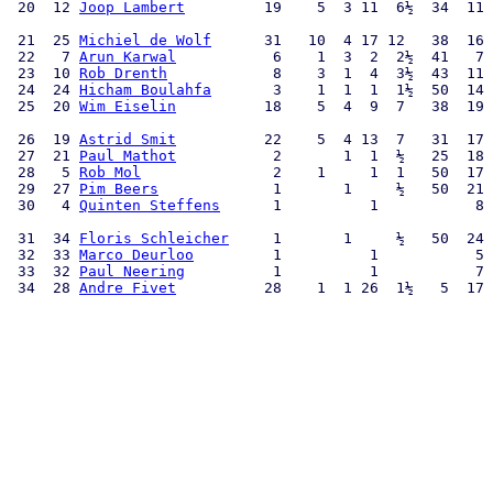
 20  12 
Joop Lambert
         19    5  3 11  6½  34  11 
 21  25 
Michiel de Wolf
      31   10  4 17 12   38  16 
 22   7 
Arun Karwal
           6    1  3  2  2½  41   7 
 23  10 
Rob Drenth
            8    3  1  4  3½  43  11 
 24  24 
Hicham Boulahfa
       3    1  1  1  1½  50  14 
 25  20 
Wim Eiselin
          18    5  4  9  7   38  19 
 26  19 
Astrid Smit
          22    5  4 13  7   31  17 
 27  21 
Paul Mathot
           2       1  1  ½   25  18 
 28   5 
Rob Mol
               2    1     1  1   50  17 
 29  27 
Pim Beers
             1       1     ½   50  21 
 30   4 
Quinten Steffens
      1          1           8 
 31  34 
Floris Schleicher
     1       1     ½   50  24 
 32  33 
Marco Deurloo
         1          1           5 
 33  32 
Paul Neering
          1          1           7 
 34  28 
Andre Fivet