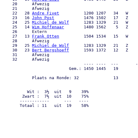
    20      Afwezig                                    
    21      Afwezig                                    
    22   28 
Andre Fivet
          1200 1207   34   W    
    23   16 
John Post
            1476 1502   17   Z    
    24   25 
Michiel de Wolf
      1283 1329   21   W    
    25   14 
Wim Hoffenaar
        1480 1562    5   Z    
    26      Extern                                     
    27   13 
Frank Otten
          1504 1534   15   W    
    28      Afwezig                                    
    29   25 
Michiel de Wolf
      1283 1329   21   Z    
    30   23 
Bert Bergshoeff
      1593 1372   12   Z    
    31      Afwezig                                    
    32      Afwezig                                    
                                 ---- ----  ---       -
                           Gem.: 1450 1445   19        
            Plaats na Ronde: 32              13        
                                                       
                                                       
          Wit :  3½  uit   9    39%

        Zwart :  7½  uit  10    75%

       ------------      ---   ----

       Totaal : 11   uit  19    58%
