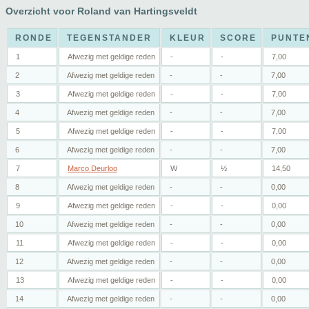
Overzicht voor Roland van Hartingsveldt
RONDE
TEGENSTANDER
KLEUR
SCORE
PUNTE
1
Afwezig met geldige reden
-
-
7,00
2
Afwezig met geldige reden
-
-
7,00
3
Afwezig met geldige reden
-
-
7,00
4
Afwezig met geldige reden
-
-
7,00
5
Afwezig met geldige reden
-
-
7,00
6
Afwezig met geldige reden
-
-
7,00
7
Marco Deurloo
W
½
14,50
8
Afwezig met geldige reden
-
-
0,00
9
Afwezig met geldige reden
-
-
0,00
10
Afwezig met geldige reden
-
-
0,00
11
Afwezig met geldige reden
-
-
0,00
12
Afwezig met geldige reden
-
-
0,00
13
Afwezig met geldige reden
-
-
0,00
14
Afwezig met geldige reden
-
-
0,00