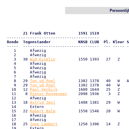
Persoonlij
         21 Frank Otten          1591 1519
  Ronde  Tegenstander            KNSB CLUB  Pl. Kleur S

  -----  ---------------------------------  --- ----- -
     1      Afwezig                                    
     2      Afwezig                                    
     3   30 
Wim Eiselin
          1550 1393   27   Z    
     4      Afwezig                                    
     5      Afwezig                                    
     6      Afwezig                                    
     7      Afwezig                                    
     8   29 
Ton vd Poel
          1382 1378   40   W   A
     9   29 
Ton vd Poel
          1382 1378   40   W    
    10   12 
Paul Verkijk
         1600 1644   25   Z    
    11    8 
Pieter Roggeveen
     2098 1936    3   Z    
    12      Afwezig                                    
    13   18 
Astrid Smit
          1408 1381   29   W    
    14      Extern                                     
    15   22 
Robert Balm
          1558 1546   20   W    
    16      Afwezig                                    
    17      Afwezig                                    
    18   25 
Joop Lambert
         1250 1396   14   Z    
    19      Extern                                     