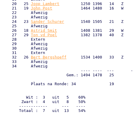
    20   25 
Joop Lambert
         1250 1396   14   Z    
    21   19 
John Post
            1464 1480   16   W    
    22      Afwezig                                    
    23      Afwezig                                    
    24   23 
Sander Schurer
       1540 1505   21   Z    
    25      Afwezig                                    
    26   18 
Astrid Smit
          1408 1381   29   W    
    27   29 
Ton vd Poel
          1382 1378   40   Z    
    28      Extern                                     
    29      Afwezig                                    
    30      Afwezig                                    
    31      Extern                                     
    32   26 
Bert Bergshoeff
      1534 1400   33   Z    
    33      Afwezig                                    
    34      Afwezig                                    
                                 ---- ----  ---       -
                           Gem.: 1494 1478   25        
            Plaats na Ronde: 34              19        
                                                       
                                                       
          Wit :  3   uit   5    60%

        Zwart :  4   uit   8    50%

       ------------      ---   ----

       Totaal :  7   uit  13    54%
