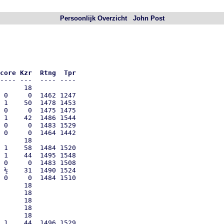
Persoonlijk Overzicht John Post
core Kzr  Rtng  Tpr
---- ---  ---- ----

      18

 0     0  1462 1247

 1    50  1478 1453

 0     0  1475 1475

 1    42  1486 1544

 0     0  1483 1529

 0     0  1464 1442

      18

 1    58  1484 1520

 1    44  1495 1548

 0     0  1483 1508

 ½    31  1490 1524

 0     0  1484 1510

      18

      18

      18

      18

      18

 1    44  1496 1529
