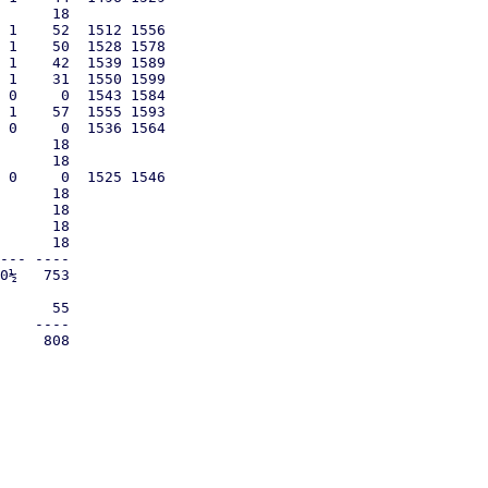
      18

 1    52  1512 1556

 1    50  1528 1578

 1    42  1539 1589

 1    31  1550 1599

 0     0  1543 1584

 1    57  1555 1593

 0     0  1536 1564

      18

      18

 0     0  1525 1546

      18

      18

      18

      18

--- ----

0½   753

      55

    ----

     808
