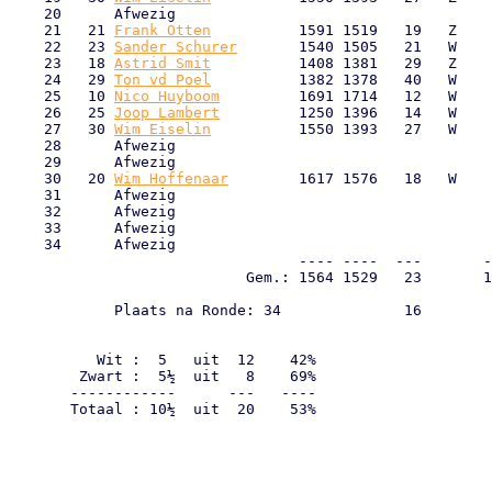
    20      Afwezig                                    
    21   21 
Frank Otten
          1591 1519   19   Z    
    22   23 
Sander Schurer
       1540 1505   21   W    
    23   18 
Astrid Smit
          1408 1381   29   Z    
    24   29 
Ton vd Poel
          1382 1378   40   W    
    25   10 
Nico Huyboom
         1691 1714   12   W    
    26   25 
Joop Lambert
         1250 1396   14   W    
    27   30 
Wim Eiselin
          1550 1393   27   W    
    28      Afwezig                                    
    29      Afwezig                                    
    30   20 
Wim Hoffenaar
        1617 1576   18   W    
    31      Afwezig                                    
    32      Afwezig                                    
    33      Afwezig                                    
    34      Afwezig                                    
                                 ---- ----  ---       -
                           Gem.: 1564 1529   23       1
            Plaats na Ronde: 34              16        
                                                       
                                                       
          Wit :  5   uit  12    42%

        Zwart :  5½  uit   8    69%

       ------------      ---   ----

       Totaal : 10½  uit  20    53%
