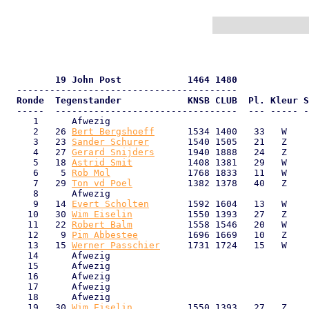
         19 John Post            1464 1480
  Ronde  Tegenstander            KNSB CLUB  Pl. Kleur S

  -----  ---------------------------------  --- ----- -
     1      Afwezig                                    
     2   26 
Bert Bergshoeff
      1534 1400   33   W    
     3   23 
Sander Schurer
       1540 1505   21   Z    
     4   27 
Gerard Snijders
      1940 1888   24   Z    
     5   18 
Astrid Smit
          1408 1381   29   W    
     6    5 
Rob Mol
              1768 1833   11   W    
     7   29 
Ton vd Poel
          1382 1378   40   Z    
     8      Afwezig                                    
     9   14 
Evert Scholten
       1592 1604   13   W    
    10   30 
Wim Eiselin
          1550 1393   27   Z    
    11   22 
Robert Balm
          1558 1546   20   W    
    12    9 
Pim Abbestee
         1696 1669   10   Z    
    13   15 
Werner Passchier
     1731 1724   15   W    
    14      Afwezig                                    
    15      Afwezig                                    
    16      Afwezig                                    
    17      Afwezig                                    
    18      Afwezig                                    
    19   30 
Wim Eiselin
          1550 1393   27   Z    