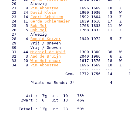
    20      Afwezig                                    
    21    9 
Pim Abbestee
         1696 1669   10   Z    
    22   24 
David Klein
          1900 1930    8   W    
    23   14 
Evert Scholten
       1592 1604   13   Z    
    24   11 
Gerda Schiermeier
    1639 1616   17   Z    
    25    5 
Rob Mol
              1768 1833   11   W    
    26    5 
Rob Mol
              1768 1833   11   Z    
    27      Afwezig                                    
    28    4 
Ronald Keizer
        1940 1972    5   Z    
    29      Vrij / Oneven                              
    30      Vrij / Oneven                              
    31   44 
Michiel de Wolf
      1300 1300   36   W    
    32    3 
Aad de Bruijn
        2040 1966    6   Z    
    33   20 
Wim Hoffenaar
        1617 1576   18   W    
    34    9 
Pim Abbestee
         1696 1669   10   Z    
                                 ---- ----  ---       -
                           Gem.: 1772 1756   14       1
            Plaats na Ronde: 34               4        
                                                       
                                                       
          Wit :  7½  uit  10    75%

        Zwart :  6   uit  13    46%

       ------------      ---   ----

       Totaal : 13½  uit  23    59%
