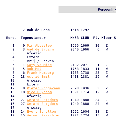
Persoonlij
          7 Rob de Haan          1818 1797
  Ronde  Tegenstander            KNSB CLUB  Pl. Kleur S

  -----  ---------------------------------  --- ----- -
     1    9 
Pim Abbestee
         1696 1669   10   Z    
     2    3 
Aad de Bruijn
        2040 1966    6   W    
     3      Afwezig                                    
     4      Extern                                     
     5      Vrij / Oneven                              
     6    1 
Katy vd Mije
         2132 2071    1   Z    
     7    5 
Rob Mol
              1768 1833   11   W    
     8    6 
Frank Homburg
        1765 1738   23   Z    
     9   18 
Astrid Smit
          1408 1381   29   W    
    10      Afwezig                                    
    11      Extern                                     
    12    8 
Pieter Roggeveen
     2098 1936    3   Z    
    13   10 
Nico Huyboom
         1691 1714   12   W    
    14      Afwezig                                    
    15   27 
Gerard Snijders
      1940 1888   24   Z    
    16   27 
Gerard Snijders
      1940 1888   24   W    
    17      Afwezig                                    
    18   14 
Evert Scholten
       1592 1604   13   Z    
    19   15 
Werner Passchier
     1731 1724   15   W    