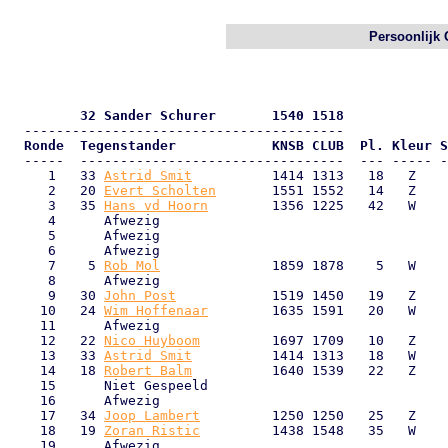
Persoonlijk
         32 Sander Schurer       1540 1518
  Ronde  Tegenstander            KNSB CLUB  Pl. Kleur S

  -----  ---------------------------------  --- ----- -
     1   33 
Astrid Smit
          1414 1313   18   Z    
     2   20 
Evert Scholten
       1551 1552   14   Z    
     3   35 
Hans vd Hoorn
        1356 1225   42   W    
     4      Afwezig                                    
     5      Afwezig                                    
     6      Afwezig                                    
     7    5 
Rob Mol
              1859 1878    5   W    
     8      Afwezig                                    
     9   30 
John Post
            1519 1450   19   Z    
    10   24 
Wim Hoffenaar
        1635 1591   20   W    
    11      Afwezig                                    
    12   22 
Nico Huyboom
         1697 1709   10   Z    
    13   33 
Astrid Smit
          1414 1313   18   W    
    14   18 
Robert Balm
          1640 1539   22   Z    
    15      Niet Gespeeld                              
    16      Afwezig                                    
    17   34 
Joop Lambert
         1250 1250   25   Z    
    18   19 
Zoran Ristic
         1438 1548   35   W    
    19      Afwezig                                    