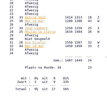
    20      Afwezig                                    
    21      Afwezig                                    
    22      Afwezig                                    
    23      Afwezig                                    
    24   33 
Astrid Smit
          1414 1313   18   Z    
    25   36 
Ron vd Aar
           1200 1200   43   W    
    26      Afwezig                                    
    27   34 
Joop Lambert
         1250 1250   25   Z    
    28   25 
Philip le Clercq
     1634 1484   26   W    
    29      Afwezig                                    
    30      Niet Gespeeld                              
    31   26 
Wim Eiselin
          1550 1567   32   W    
    32   44 
Ben vd Aar
           1450 1450   33   Z    
    33      Afwezig                                    
    34      Afwezig                                    
                                 ---- ----  ---       -
                           Gem.: 1487 1449   24        
            Plaats na Ronde: 34              23        
                                                       
                                                       
          Wit :  6½  uit   8    81%

        Zwart :  3   uit   9    33%

       ------------      ---   ----

       Totaal :  9½  uit  17    56%
