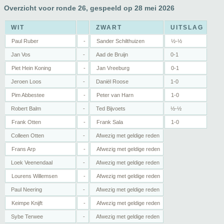
Overzicht voor ronde 26, gespeeld op 28 mei 2026
WIT
ZWART
UITSLAG
Paul Ruber
-
Sander Schilthuizen
½-½
Jan Vos
-
Aad de Bruijn
0-1
Piet Hein Koning
-
Jan Vreeburg
0-1
Jeroen Loos
-
Daniël Roose
1-0
Pim Abbestee
-
Peter van Harn
1-0
Robert Balm
-
Ted Bijvoets
½-½
Frank Otten
-
Frank Sala
1-0
Colleen Otten
-
Afwezig met geldige reden
Frans Arp
-
Afwezig met geldige reden
Loek Veenendaal
-
Afwezig met geldige reden
Lourens Willemsen
-
Afwezig met geldige reden
Paul Neering
-
Afwezig met geldige reden
Keimpe Knijft
-
Afwezig met geldige reden
Sybe Terwee
-
Afwezig met geldige reden