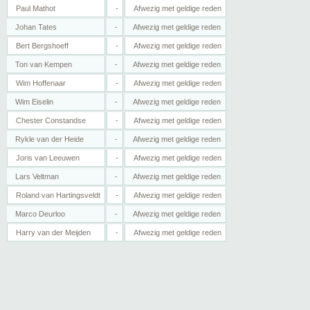
Paul Mathot
-
Afwezig met geldige reden
Johan Tates
-
Afwezig met geldige reden
Bert Bergshoeff
-
Afwezig met geldige reden
Ton van Kempen
-
Afwezig met geldige reden
Wim Hoffenaar
-
Afwezig met geldige reden
Wim Eiselin
-
Afwezig met geldige reden
Chester Constandse
-
Afwezig met geldige reden
Rykle van der Heide
-
Afwezig met geldige reden
Joris van Leeuwen
-
Afwezig met geldige reden
Lars Veltman
-
Afwezig met geldige reden
Roland van Hartingsveldt
-
Afwezig met geldige reden
Marco Deurloo
-
Afwezig met geldige reden
Harry van der Meijden
-
Afwezig met geldige reden