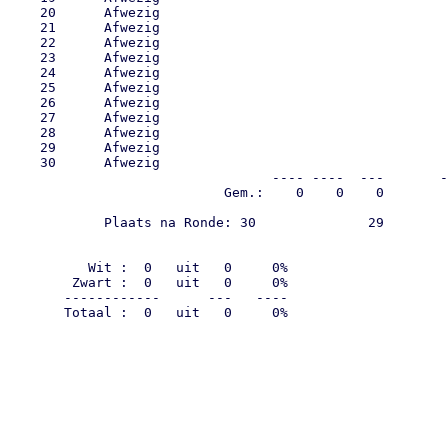
    20      Afwezig                                    
    21      Afwezig                                    
    22      Afwezig                                    
    23      Afwezig                                    
    24      Afwezig                                    
    25      Afwezig                                    
    26      Afwezig                                    
    27      Afwezig                                    
    28      Afwezig                                    
    29      Afwezig                                    
    30      Afwezig                                    
                                 ---- ----  ---       -
                           Gem.:    0    0    0        
            Plaats na Ronde: 30              29        
                                                       
                                                       
          Wit :  0   uit   0     0%

        Zwart :  0   uit   0     0%

       ------------      ---   ----

       Totaal :  0   uit   0     0%
