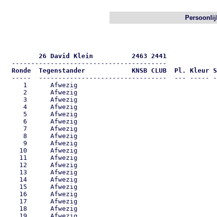
Persoonlij
         26 David Klein          2463 2441
  Ronde  Tegenstander            KNSB CLUB  Pl. Kleur S

  -----  ---------------------------------  --- ----- -
     1      Afwezig                                    
     2      Afwezig                                    
     3      Afwezig                                    
     4      Afwezig                                    
     5      Afwezig                                    
     6      Afwezig                                    
     7      Afwezig                                    
     8      Afwezig                                    
     9      Afwezig                                    
    10      Afwezig                                    
    11      Afwezig                                    
    12      Afwezig                                    
    13      Afwezig                                    
    14      Afwezig                                    
    15      Afwezig                                    
    16      Afwezig                                    
    17      Afwezig                                    
    18      Afwezig                                    
    19      Afwezig                                    