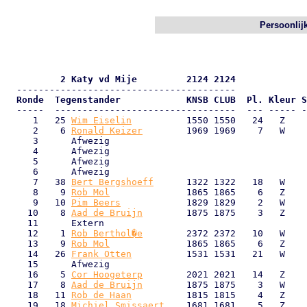
Persoonlij
          2 Katy vd Mije         2124 2124
  Ronde  Tegenstander            KNSB CLUB  Pl. Kleur S

  -----  ---------------------------------  --- ----- -
     1   25 
Wim Eiselin
          1550 1550   24   Z    
     2    6 
Ronald Keizer
        1969 1969    7   W    
     3      Afwezig                                    
     4      Afwezig                                    
     5      Afwezig                                    
     6      Afwezig                                    
     7   38 
Bert Bergshoeff
      1322 1322   18   W    
     8    9 
Rob Mol
              1865 1865    6   Z    
     9   10 
Pim Beers
            1829 1829    2   W    
    10    8 
Aad de Bruijn
        1875 1875    3   Z    
    11      Extern                                     
    12    1 
Rob Berthol�e
        2372 2372   10   W    
    13    9 
Rob Mol
              1865 1865    6   Z    
    14   26 
Frank Otten
          1531 1531   21   W    
    15      Afwezig                                    
    16    5 
Cor Hoogeterp
        2021 2021   14   Z    
    17    8 
Aad de Bruijn
        1875 1875    3   W    
    18   11 
Rob de Haan
          1815 1815    4   Z    
    19   18 
Michiel Smissaert
    1681 1681    5   Z    