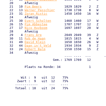
    20      Afwezig                                    
    21   10 
Pim Beers
            1829 1829    2   Z    
    22   13 
Werner Passchier
     1738 1738    8   W    
    23   31 
Zoran Ristic
         1450 1450   16   W    
    24      Afwezig                                    
    25   30 
Evert Scholten
       1460 1460   17   W    
    26   15 
Pim Abbestee
         1707 1707   12   Z    
    27   17 
Nico Huyboom
         1697 1697   20   W    
    28      Afwezig                                    
    29    4 
Frans Arp
            2049 2049   39   Z    
    30   11 
Rob de Haan
          1815 1815    4   W    
    31   49 
David Klein
          1650 1650   26   W    
    32   44 
Daan in't Veld
       1934 1934    9   Z    
    33   24 
Robert Balm
          1550 1550   15   Z    
    34      Afwezig                                    
                                 ---- ----  ---       -
                           Gem.: 1769 1769   12        
            Plaats na Ronde: 34               1        
                                                       
                                                       
          Wit :  9   uit  12    75%

        Zwart :  9   uit  12    75%

       ------------      ---   ----

       Totaal : 18   uit  24    75%
