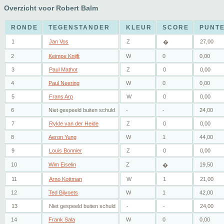
Overzicht voor Robert Balm
RONDE
TEGENSTANDER
KLEUR
SCORE
PUNT
1
Jan Vos
Z
27,00
�
2
Keimpe Knijft
W
0
0,00
3
Paul Mathot
Z
0
0,00
4
Paul Neering
W
0
0,00
5
Frans Arp
W
0
0,00
6
Niet gespeeld buiten schuld
-
-
24,00
7
Rykle van der Heide
Z
0
0,00
8
Aeron Yung
W
1
44,00
9
Louis Bonnier
Z
0
0,00
10
Wim Eiselin
Z
19,50
�
11
Arno Kottman
W
1
21,00
12
Ted Bijvoets
W
1
42,00
13
Niet gespeeld buiten schuld
-
-
24,00
14
Frank Sala
W
0
0,00