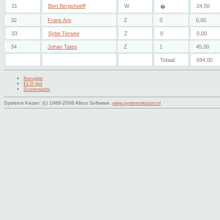
31
Bert Bergshoeff
W
24,50
�
32
Frans Arp
Z
0
0,00
33
Sybe Terwee
Z
0
0,00
34
Johan Tates
Z
1
45,00
Totaal:
694,00
Ranglijst
ELO lijst
Scorematrix
Systeem Keizer: (c) 1988-2008 Albos Software.
www.systeemkeizer.nl