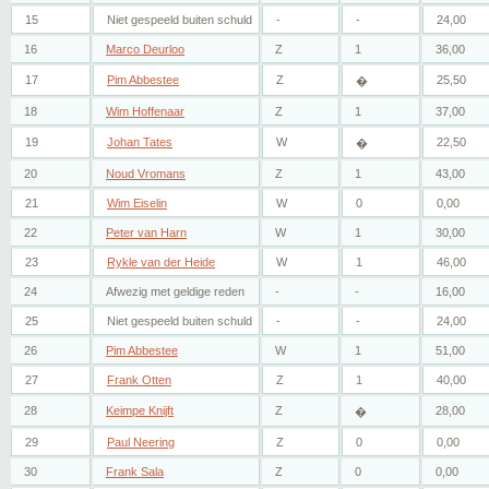
15
Niet gespeeld buiten schuld
-
-
24,00
16
Marco Deurloo
Z
1
36,00
17
Pim Abbestee
Z
25,50
�
18
Wim Hoffenaar
Z
1
37,00
19
Johan Tates
W
22,50
�
20
Noud Vromans
Z
1
43,00
21
Wim Eiselin
W
0
0,00
22
Peter van Harn
W
1
30,00
23
Rykle van der Heide
W
1
46,00
24
Afwezig met geldige reden
-
-
16,00
25
Niet gespeeld buiten schuld
-
-
24,00
26
Pim Abbestee
W
1
51,00
27
Frank Otten
Z
1
40,00
28
Keimpe Knijft
Z
28,00
�
29
Paul Neering
Z
0
0,00
30
Frank Sala
Z
0
0,00