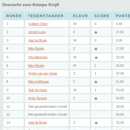
Overzicht voor Keimpe Knijft
RONDE
TEGENSTANDER
KLEUR
SCORE
PUNT
1
Colleen Otten
W
0
0,00
2
Jeroen Loos
Z
27,50
�
3
Aad de Bruijn
W
0
0,00
4
Wim Eiselin
Z
17,00
�
5
Pim Abbestee
W
22,00
�
6
Wim Eiselin
W
1
34,00
7
Rykle van der Heide
Z
1
47,00
8
Wim Hoffenaar
Z
21,50
�
9
Rob de Haan
W
1
53,00
10
Sybe Terwee
Z
24,00
�
11
Niet gespeeld buiten schuld
-
-
28,00
12
Niet gespeeld buiten schuld
-
-
28,00
13
Aad de Bruijn
Z
31,00
�