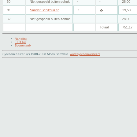
30
Niet gespeeld buiten schuld
-
-
28,00
31
Sander Schilthuizen
Z
29,50
�
32
Niet gespeeld buiten schuld
-
-
28,00
Totaal:
751,17
Ranglijst
ELO lijst
Scorematrix
Systeem Keizer: (c) 1988-2008 Albos Software.
www.systeemkeizer.nl