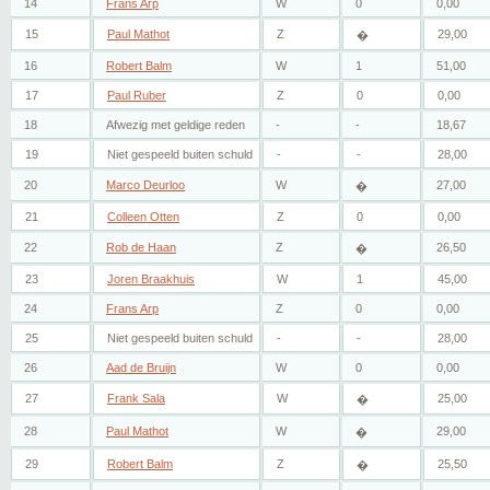
14
Frans Arp
W
0
0,00
15
Paul Mathot
Z
29,00
�
16
Robert Balm
W
1
51,00
17
Paul Ruber
Z
0
0,00
18
Afwezig met geldige reden
-
-
18,67
19
Niet gespeeld buiten schuld
-
-
28,00
20
Marco Deurloo
W
27,00
�
21
Colleen Otten
Z
0
0,00
22
Rob de Haan
Z
26,50
�
23
Joren Braakhuis
W
1
45,00
24
Frans Arp
Z
0
0,00
25
Niet gespeeld buiten schuld
-
-
28,00
26
Aad de Bruijn
W
0
0,00
27
Frank Sala
W
25,00
�
28
Paul Mathot
W
29,00
�
29
Robert Balm
Z
25,50
�